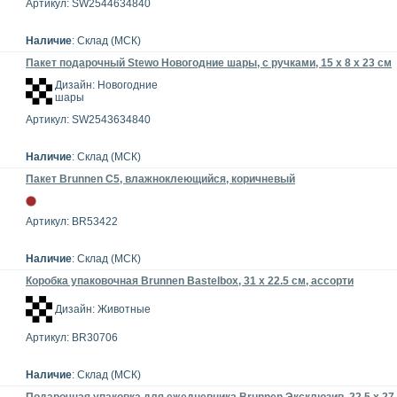
Артикул: SW2544634840
Наличие
: Склад (МСК)
Пакет подарочный Stewo Новогодние шары, с ручками, 15 х 8 х 23 см
Дизайн: Новогодние
шары
Артикул: SW2543634840
Наличие
: Склад (МСК)
Пакет Brunnen С5, влажноклеющийся, коричневый
Артикул: BR53422
Наличие
: Склад (МСК)
Коробка упаковочная Brunnen Bastelbox, 31 х 22.5 см, ассорти
Дизайн: Животные
Артикул: BR30706
Наличие
: Склад (МСК)