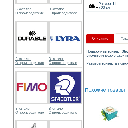
Размер: 11
х 23 см
В каталог
В каталог
О производителе
О производителе
Описание
Хар
Подарочный конверт Stew
В конверте можно дарить
В каталог
В каталог
О производителе
О производителе
Размеры конверта в слож
Похожие товары
В каталог
В каталог
О производителе
О производителе