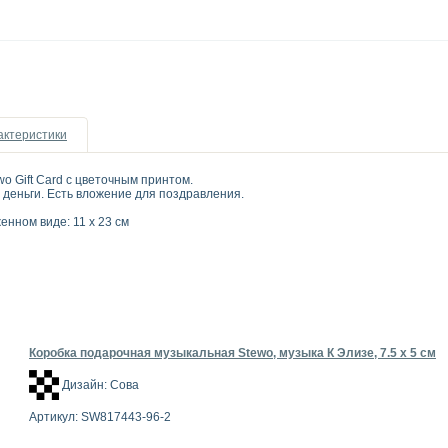
актеристики
o Gift Card с цветочным принтом.
 деньги. Есть вложение для поздравления.
енном виде: 11 x 23 см
Коробка подарочная музыкальная Stewo, музыка К Элизе, 7.5 х 5 см
Дизайн: Сова
Артикул: SW817443-96-2