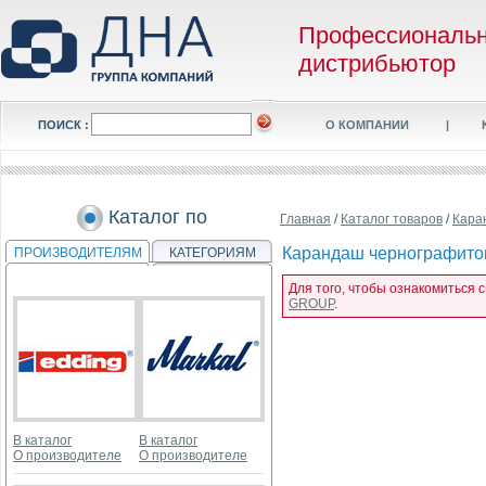
Профессиональ
дистрибьютор
ПОИСК :
О КОМПАНИИ
|
Каталог по
Главная
/
Каталог товаров
/
Кара
Карандаш чернографитовы
ПРОИЗВОДИТЕЛЯМ
КАТЕГОРИЯМ
Для того, чтобы ознакомиться 
GROUP
.
В каталог
В каталог
О производителе
О производителе