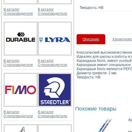
Твердость: HB
В каталог
В каталог
О производителе
О производителе
Описание
Характерис
Классический высококачествен
Идеален для школы и работы в 
В каталог
В каталог
Карандаши Noris, имеют особый,
О производителе
О производителе
Карандаши имеют специальное 
Карандаши Noris являются PEF
Диаметр грифеля: 2 мм.
Твердость: HB
Похожие товары
В каталог
В каталог
О производителе
О производителе
Ар