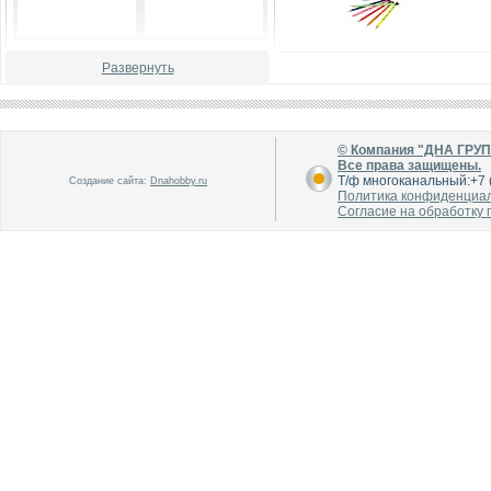
В каталог
В каталог
Развернуть
О производителе
О производителе
© Компания "ДНА ГРУ
Все права защищены.
Т/ф многоканальный:+7 (
Создание сайта:
Dnahobby.ru
Политика конфиденциа
Согласие на обработку
В каталог
В каталог
О производителе
О производителе
В каталог
В каталог
О производителе
О производителе