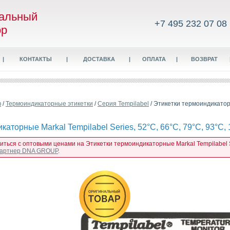
альный
+7 495 232 07 08
ор
|
КОНТАКТЫ
|
ДОСТАВКА
|
ОПЛАТА
|
ВОЗВРАТ
в
/
Термоиндикаторные этикетки
/
Серия Tempilabel
/ Этикетки термоиндикаторн
каторные Markal Tempilabel Series, 52°C, 66°C, 79°C, 93°C, 
иться с оптовыми ценами на Этикетки термоиндикаторные Markal Tempilabel Ser
 партнер DNA GROUP
.