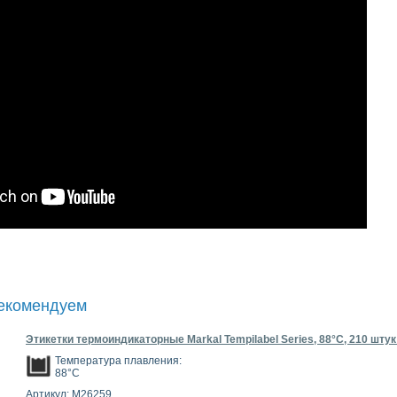
рекомендуем
Этикетки термоиндикаторные Markal Tempilabel Series, 88°C, 210 штук
Температура плавления:
88°C
Артикул: M26259