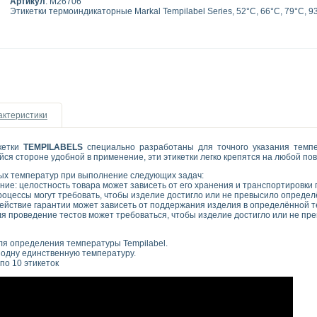
Артикул
: M26706
Этикетки термоиндикаторные Markal Tempilabel Series, 52°C, 66°C, 79°C, 9
актеристики
кетки
TEMPILABELS
специально разработаны для точного указания темп
ся стороне удобной в применение, эти этикетки легко крепятся на любой по
ых температур при выполнение следующих задач:
ние: целостность товара может зависеть от его хранения и транспортировки
роцессы могут требовать, чтобы изделие достигло или не превысило опреде
ействие гарантии может зависеть от поддержания изделия в определённой 
ля проведение тестов может требоваться, чтобы изделие достигло или не п
ля определения температуры Tempilabel.
 одну единственную температуру.
по 10 этикеток