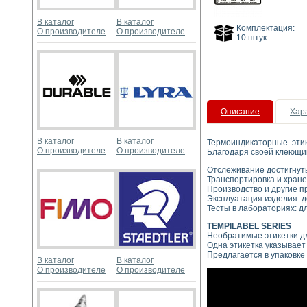
В каталог
В каталог
Комплектация:
О производителе
О производителе
10 штук
Описание
Хар
В каталог
В каталог
Термоиндикаторные эти
О производителе
О производителе
Благодаря своей клеющий
Отслеживание достигнут
Транспортировка и хране
Производство и другие п
Эксплуатация изделия: д
Тесты в лабораториях: д
TEMPILABEL SERIES
Необратимые этикетки д
Одна этикетка указывает
Предлагается в упаковке 
В каталог
В каталог
О производителе
О производителе