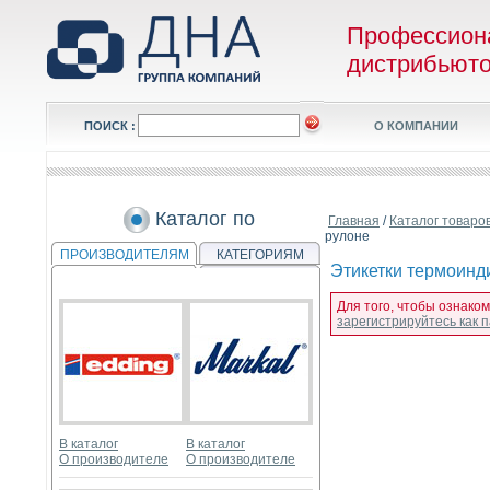
Профессион
дистрибьют
ПОИСК :
О КОМПАНИИ
Каталог по
Главная
/
Каталог товаро
рулоне
ПРОИЗВОДИТЕЛЯМ
КАТЕГОРИЯМ
Этикетки термоинди
Для того, чтобы ознаком
зарегистрируйтесь как
В каталог
В каталог
О производителе
О производителе