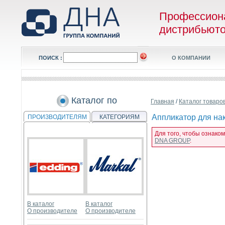
Профессион
дистрибьют
ПОИСК :
О КОМПАНИИ
Каталог по
Главная
/
Каталог товаро
Аппликатор для нак
ПРОИЗВОДИТЕЛЯМ
КАТЕГОРИЯМ
Для того, чтобы ознако
DNA GROUP
.
В каталог
В каталог
О производителе
О производителе