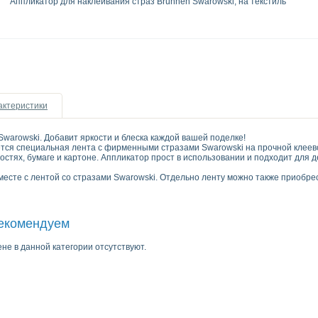
Аппликатор для наклеивания страз Brunnen Swarowski, на текстиль
актеристики
Swarowski. Добавит яркости и блеска каждой вашей поделке!
тся специальная лента с фирменными стразами Swarowski на прочной клеев
остях, бумаге и картоне. Аппликатор прост в использовании и подходит для д
месте с лентой со стразами Swarowski. Отдельно ленту можно также приобре
рекомендуем
не в данной категории отсутствуют.