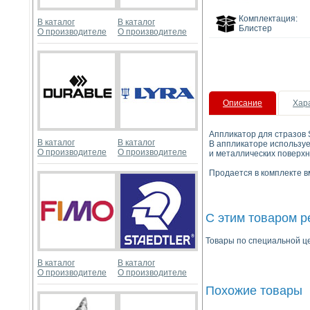
Комплектация:
В каталог
В каталог
Блистер
О производителе
О производителе
Описание
Хар
Аппликатор для стразов 
В каталог
В каталог
В аппликаторе используе
О производителе
О производителе
и металлических поверхн
Продается в комплекте в
С этим товаром 
Товары по специальной це
В каталог
В каталог
О производителе
О производителе
Похожие товары