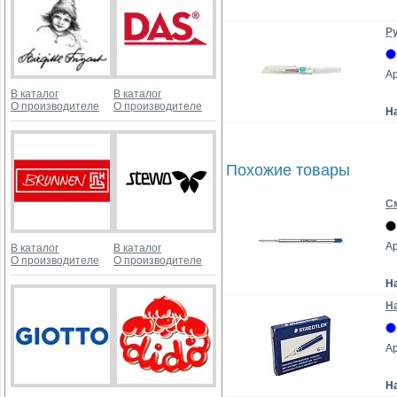
Ру
Ар
В каталог
В каталог
О производителе
О производителе
Н
Похожие товары
См
Ар
В каталог
В каталог
О производителе
О производителе
Н
На
Ар
Н