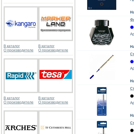
Н
Ф
А
В каталог
В каталог
Н
О производителе
О производителе
Ст
А
Н
С
В каталог
В каталог
О производителе
О производителе
А
Н
С