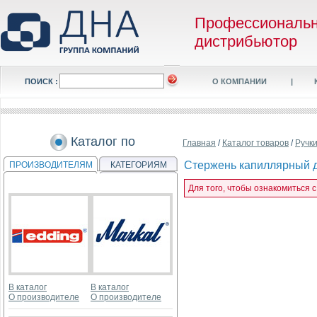
Профессиональ
дистрибьютор
ПОИСК :
О КОМПАНИИ
|
Каталог по
Главная
/
Каталог товаров
/
Ручк
Стержень капиллярный дл
ПРОИЗВОДИТЕЛЯМ
КАТЕГОРИЯМ
Для того, чтобы ознакомиться 
В каталог
В каталог
О производителе
О производителе