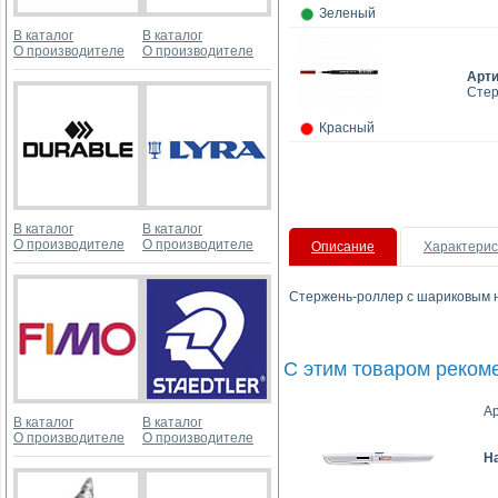
Зеленый
В каталог
В каталог
О производителе
О производителе
Арт
Стер
Красный
В каталог
В каталог
О производителе
О производителе
Описание
Характерис
Стержень-роллер с шариковым н
С этим товаром реком
Ар
В каталог
В каталог
О производителе
О производителе
Н