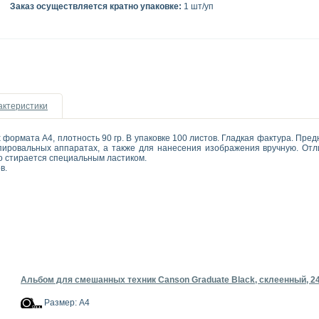
Заказ осуществляется кратно упаковке:
1 шт/уп
актеристики
 формата А4, плотность 90 гр. В упаковке 100 листов. Гладкая фактура. Пр
пировальных аппаратах, а также для нанесения изображения вручную. Отл
о стирается специальным ластиком.
ов.
Альбом для смешанных техник Canson Graduate Black, склеенный, 24
Размер: А4