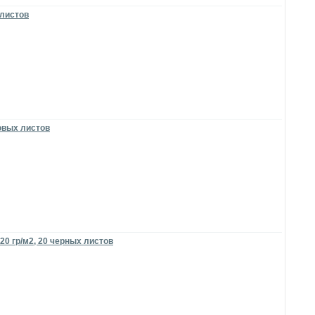
 листов
товых листов
20 гр/м2, 20 черных листов