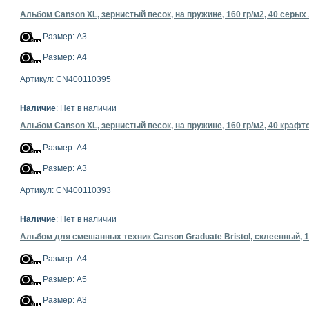
Альбом Canson XL, зернистый песок, на пружине, 160 гр/м2, 40 серых
Размер: А3
Размер: А4
Артикул: CN400110395
Наличие
: Нет в наличии
Альбом Canson XL, зернистый песок, на пружине, 160 гр/м2, 40 краф
Размер: А4
Размер: А3
Артикул: CN400110393
Наличие
: Нет в наличии
Альбом для смешанных техник Canson Graduate Bristol, склеенный, 1
Размер: А4
Размер: А5
Размер: А3