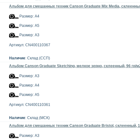
Альбом для смешанных техник Сanson Graduate Mix Media, склеенный
Размер: А4
Размер: А5
Размер: А3
Артикул: CN400110367
Наличие
: Склад (ССП)
Альбом Canson Graduate Sketching, мелкое зерно, склеенный, 96 гр/м
Размер: А3
Размер: А4
Размер: А5
Артикул: CN400110361
Наличие
: Склад (МСК)
Альбом для смешанных техник Canson Graduate Bristol, склеенный, 1
Размер: А3