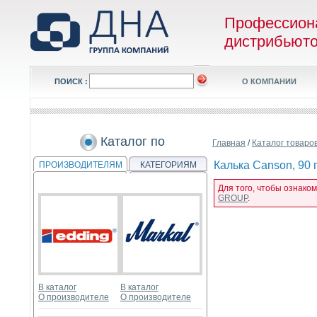
Профессион
дистрибьют
ПОИСК :
О КОМПАНИИ
Каталог по
Главная
/
Каталог товаро
Калька Canson, 90 г
ПРОИЗВОДИТЕЛЯМ
КАТЕГОРИЯМ
Для того, чтобы ознаком
GROUP
.
В каталог
В каталог
О производителе
О производителе