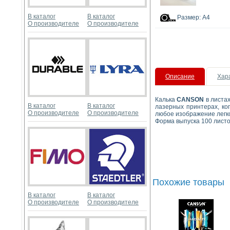
В каталог
В каталог
Размер: А4
О производителе
О производителе
Описание
Хар
Калька
CANSON
в листах
В каталог
В каталог
лазерных принтерах, ко
О производителе
О производителе
любое изображение легк
Форма выпуска 100 лист
Похожие товары
В каталог
В каталог
О производителе
О производителе