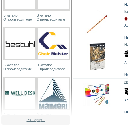
Н
К
В каталог
В каталог
О производителе
О производителе
Ар
Н
Н
Ар
В каталог
В каталог
О производителе
О производителе
Н
На
Ар
Н
В каталог
В каталог
О производителе
О производителе
Развернуть