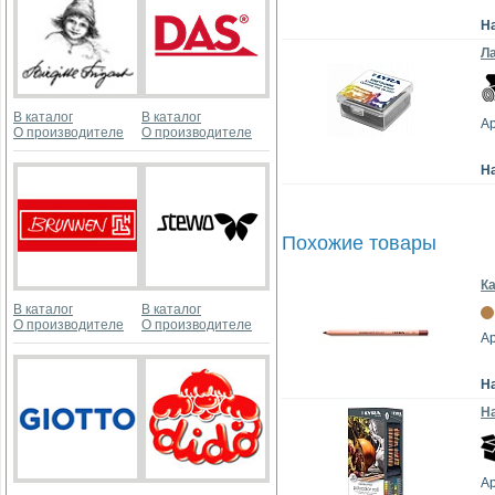
Н
Ла
В каталог
В каталог
Ар
О производителе
О производителе
Н
Похожие товары
Ка
В каталог
В каталог
О производителе
О производителе
Ар
Н
На
Ар