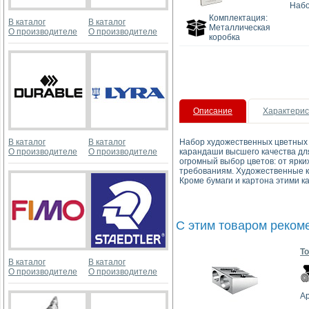
Набо
Комплектация:
В каталог
В каталог
Металлическая
О производителе
О производителе
коробка
Описание
Характерис
В каталог
В каталог
Набор художественных цветных
О производителе
О производителе
карандаши высшего качества для
огромный выбор цветов: от ярки
требованиям. Художественные 
Кроме бумаги и картона этими к
С этим товаром реком
Т
В каталог
В каталог
О производителе
О производителе
Ар