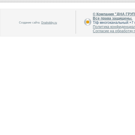
© Компания "ДНА ГРУ
Все права защищены.
Т/ф многоканальный:+7 (
Создание сайта:
Dnahobby.ru
Политика конфиденциа
Согласие на обработку
В каталог
В каталог
О производителе
О производителе
В каталог
В каталог
О производителе
О производителе