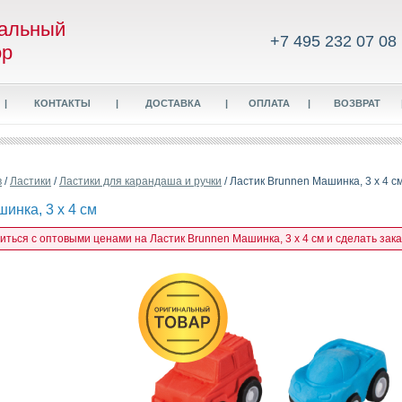
альный
+7 495 232 07 08
ор
|
КОНТАКТЫ
|
ДОСТАВКА
|
ОПЛАТА
|
ВОЗВРАТ
в
/
Ластики
/
Ластики для карандаша и ручки
/ Ластик Brunnen Машинка, 3 х 4 с
инка, 3 х 4 см
иться с оптовыми ценами на Ластик Brunnen Машинка, 3 х 4 см и сделать зака