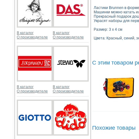
Ластики Brunnen в форм
Машинки можно катать ил
Прекрасный подарок дош
Украсят наборы для перв
Размер: 3 х 4 см
В каталог
В каталог
О производителе
О производителе
Цвета: Красный, синий, 
С этим товаром 
В каталог
В каталог
О производителе
О производителе
Похожие товары