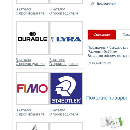
Прозрачный
В каталог
В каталог
О производителе
О производителе
Описание
Хар
Прозрачный бэйдж с креп
Размер: 40х75 мм
Вкладыш оформляется н
В каталог
В каталог
DURAPRINT®
О производителе
О производителе
Похожие товары
В каталог
В каталог
О производителе
О производителе