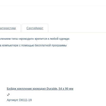
актеристики
Сертификат
лением типа «крокодил» крепится к любой одежде.
а компьютере с помощью бесплатной программы
Бейдж крепление крокодил Durable, 54 x 90 мм
Артикул: D8111-19