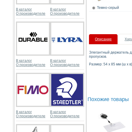
Темно-серый
В каталог
В каталог
О производителе
О производителе
Описание
Хар
Элегантный держатель дл
пропусков.
В каталог
В каталог
Размер: 54 x 85 мм (ш x в
О производителе
О производителе
Похожие товары
В каталог
В каталог
О производителе
О производителе