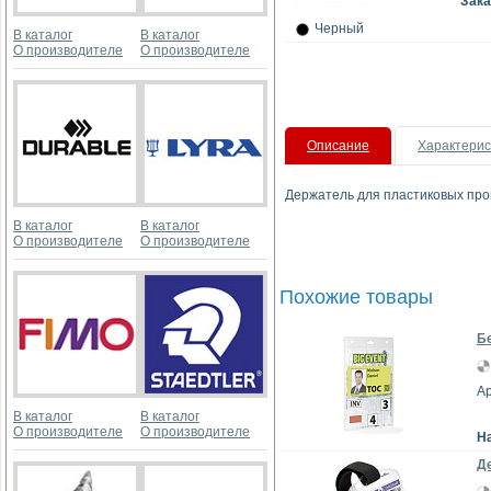
Зака
Черный
В каталог
В каталог
О производителе
О производителе
Описание
Характерис
Держатель для пластиковых проп
В каталог
В каталог
О производителе
О производителе
Похожие товары
Бе
Ар
В каталог
В каталог
О производителе
О производителе
Н
Де