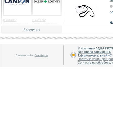
Бе
Ар
В каталог
В каталог
Н
О производителе
О производителе
Развернуть
© Компания "ДНА ГРУ
Все права защищены.
Т/ф многоканальный:+7 (
Создание сайта:
Dnahobby.ru
Политика конфиденциа
Согласие на обработку
В каталог
В каталог
О производителе
О производителе
В каталог
В каталог
О производителе
О производителе