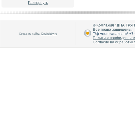
Развернуть
© Компания "ДНА ГРУ
Все права защищены.
Т/ф многоканальный:+7 (
Создание сайта:
Dnahobby.ru
Политика конфиденциа
В каталог
В каталог
Согласие на обработку
О производителе
О производителе
В каталог
В каталог
О производителе
О производителе