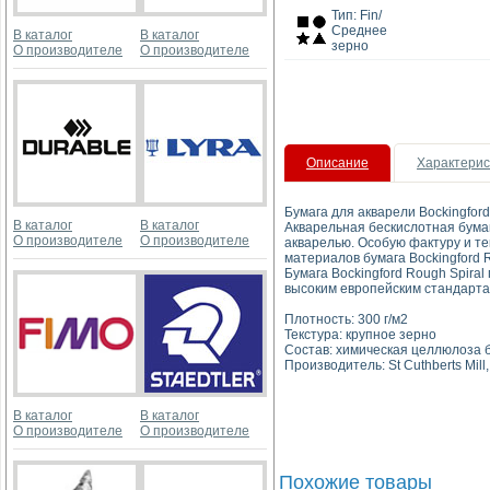
Тип: Fin/
Среднее
В каталог
В каталог
зерно
О производителе
О производителе
Описание
Характерис
Бумага для акварели Bockingford 
В каталог
В каталог
Акварельная бескислотная бумага
О производителе
О производителе
акварелью. Особую фактуру и те
материалов бумага Bockingford 
Бумага Bockingford Rough Spiral
высоким европейским стандарта
Плотность: 300 г/м2
Текстура: крупное зерно
Состав: химическая целлюлоза б
Производитель: St Cuthberts Mil
В каталог
В каталог
О производителе
О производителе
Похожие товары