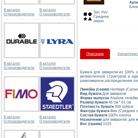
Арт
Блок
В каталог
В каталог
Тип: Fin/
О производителе
О производителе
Среднее
зерно
Описание
Характерис
В каталог
В каталог
О производителе
О производителе
Бумага для акварели из 100% х
великолепной структурой и ид
равномерное распределение пигм
Линейка (серия)
Heritage (Canso
Вид бумаги
Для акварели
Форма выпуска
Альбом, склейка
Размер бумаги
46 см * 61 см
Плотность бумаги
300 гр/кв.м
Фактура бумаги
Фин (Среднее зе
Состав бумаги
100% хлопок
В каталог
В каталог
Назначение
для акварели, для ж
О производителе
О производителе
Вес (грамм)
1025