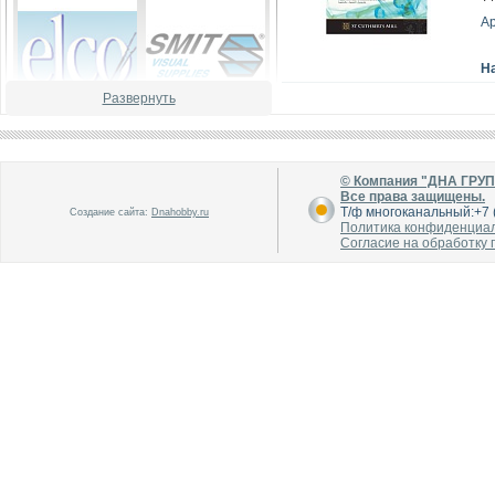
А
Н
Развернуть
В каталог
В каталог
О производителе
О производителе
© Компания "ДНА ГРУ
Все права защищены.
Т/ф многоканальный:+7 (
Создание сайта:
Dnahobby.ru
Политика конфиденциа
Согласие на обработку
В каталог
В каталог
О производителе
О производителе