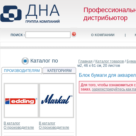
Профессиональ
дистрибьютор
ПОИСК :
О КОМПАНИИ
|
Каталог по
Главная
/
Каталог товаров
/
Бума
м2, 46 x 61 см, 20 листов
ПРОИЗВОДИТЕЛЯМ
КАТЕГОРИЯМ
Блок бумаги для акварели
Для того, чтобы ознакомиться с
заказ,
зарегистрируйтесь как 
В каталог
В каталог
О производителе
О производителе