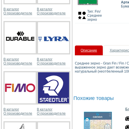
Арт
Бума
В каталог
В каталог
Тип: Fin/
О производителе
О производителе
Среднее
зерно
Описание
Характерис
В каталог
В каталог
О производителе
О производителе
Среднее зерно - Gran Fin / Fin 
выраженное зерно дает возможно
натуральный (неотбеленный 100
Похожие товары
Бл
В каталог
В каталог
О производителе
О производителе