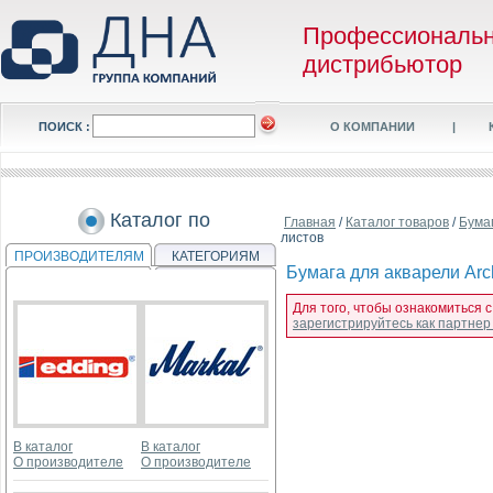
Профессиональ
дистрибьютор
ПОИСК :
О КОМПАНИИ
|
Каталог по
Главная
/
Каталог товаров
/
Бума
листов
ПРОИЗВОДИТЕЛЯМ
КАТЕГОРИЯМ
Бумага для акварели Arch
Для того, чтобы ознакомиться с
зарегистрируйтесь как партне
В каталог
В каталог
О производителе
О производителе