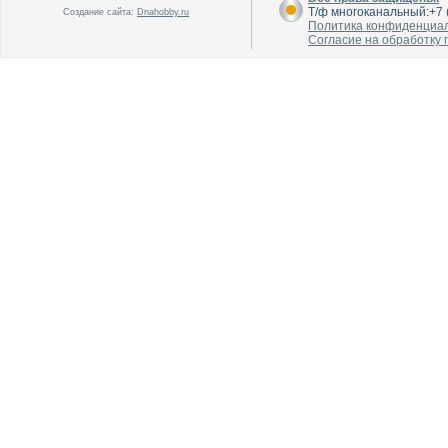
Т/ф многоканальный:+7 (
Создание сайта:
Dnahobby.ru
Политика конфиденциа
Согласие на обработку
В каталог
В каталог
О производителе
О производителе
В каталог
В каталог
О производителе
О производителе