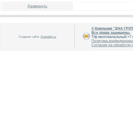
Развернуть
© Компания "ДНА ГРУ
Все права защищены.
Т/ф многоканальный:+7 (
Создание сайта:
Dnahobby.ru
В каталог
В каталог
Политика конфиденциа
О производителе
О производителе
Согласие на обработку
В каталог
В каталог
О производителе
О производителе