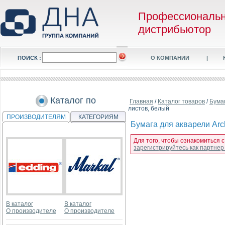
Профессиональ
дистрибьютор
ПОИСК :
О КОМПАНИИ
|
Каталог по
Главная
/
Каталог товаров
/
Бума
листов, белый
ПРОИЗВОДИТЕЛЯМ
КАТЕГОРИЯМ
Бумага для акварели Arch
Для того, чтобы ознакомиться с
зарегистрируйтесь как партне
В каталог
В каталог
О производителе
О производителе