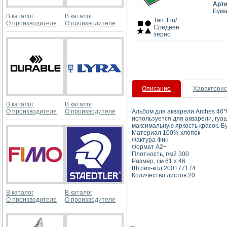
Арт
Бума
В каталог
В каталог
Тип: Fin/
О производителе
О производителе
Среднее
зерно
Описание
Характерис
В каталог
В каталог
О производителе
О производителе
Альбом для акварели Arches 46*
используется для акварели, гуа
максимальную яркость красок. 
Материал 100% хлопок
Фактура Фин
Формат A2+
Плотность, г/м2 300
Размер, см 61 x 46
Штрих-код 200177174
Количество листов 20
В каталог
В каталог
О производителе
О производителе