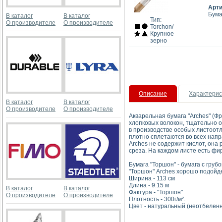
Арт
Бума
В каталог
В каталог
Тип:
О производителе
О производителе
Torchon/
Крупное
зерно
Описание
Характерис
В каталог
В каталог
О производителе
О производителе
Акварельная бумага "Arches" (Ф
хлопковых волокон, тщательно о
в производстве особых листоот
плотно сплетаются во всех напр
Arches не содержит кислот, она
среза. На каждом листе есть ф
Бумага "Торшон" - бумага с гру
"Торшон" Arches хорошо подойдет
Ширина - 113 см
Длина - 9.15 м
В каталог
В каталог
Фактура - "Торшон".
О производителе
О производителе
Плотность - 300г/м².
Цвет - натуральный (неотбеленн