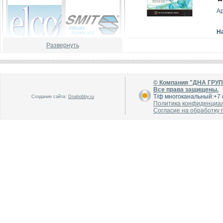
А
Н
Развернуть
В каталог
В каталог
О производителе
О производителе
© Компания "ДНА ГРУ
Все права защищены.
Т/ф многоканальный:+7 (
Создание сайта:
Dnahobby.ru
Политика конфиденциа
Согласие на обработку
В каталог
В каталог
О производителе
О производителе