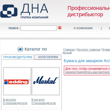
Профессиональ
дистрибьютор
ПОИСК :
О КОМПАНИИ
|
Каталог по
Главная
/
Каталог товаров
/
Бума
белый
ПРОИЗВОДИТЕЛЯМ
КАТЕГОРИЯМ
Бумага для акварели Arch
Для того, чтобы ознакомиться с
зарегистрируйтесь как партне
В каталог
В каталог
О производителе
О производителе