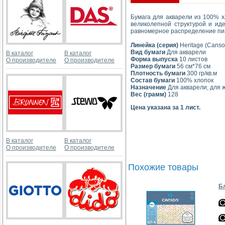
Бумага для акварели из 100% 
великолепной структурой и ид
равномерное распределение пигм
Линейка (серия)
Heritage (Canso
Вид бумаги
Для акварели
В каталог
В каталог
Форма выпуска
10 листов
О производителе
О производителе
Размер бумаги
56 см*76 см
Плотность бумаги
300 гр/кв.м
Состав бумаги
100% хлопок
Назначение
Для акварели, для ж
Вес (грамм)
128
Цена указана за 1 лист.
В каталог
В каталог
О производителе
О производителе
Похожие товары
Бл