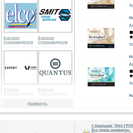
А
Н
Ал
В каталог
В каталог
О производителе
О производителе
А
Н
Ал
А
В каталог
В каталог
О производителе
О производителе
Н
Развернуть
© Компания "ДНА ГРУ
Все права защищены.