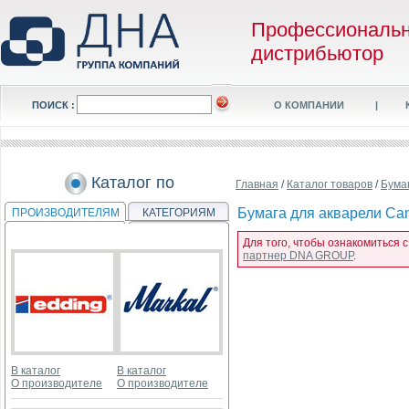
Профессиональ
дистрибьютор
ПОИСК :
О КОМПАНИИ
|
Каталог по
Главная
/
Каталог товаров
/
Бума
Бумага для акварели Cans
ПРОИЗВОДИТЕЛЯМ
КАТЕГОРИЯМ
Для того, чтобы ознакомиться с
партнер DNA GROUP
.
В каталог
В каталог
О производителе
О производителе