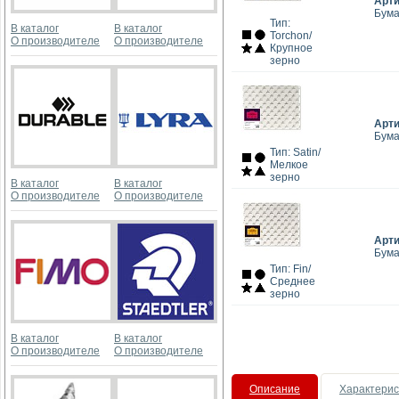
Арт
Бума
Тип:
В каталог
В каталог
Torchon/
О производителе
О производителе
Крупное
зерно
Арт
Бума
Тип: Satin/
Мелкое
зерно
В каталог
В каталог
О производителе
О производителе
Арт
Бума
Тип: Fin/
Среднее
зерно
В каталог
В каталог
О производителе
О производителе
Описание
Характерис