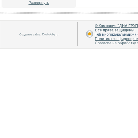
Развернуть
© Компания "ДНА ГРУ
Все права защищены.
Т/ф многоканальный:+7 (
Создание сайта:
Dnahobby.ru
Политика конфиденциа
В каталог
В каталог
Согласие на обработку
О производителе
О производителе
В каталог
В каталог
О производителе
О производителе