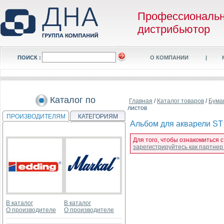
Профессиональ
дистрибьютор
ПОИСК :
О КОМПАНИИ
|
Каталог по
Главная
/
Каталог товаров
/
Бума
листов
ПРОИЗВОДИТЕЛЯМ
КАТЕГОРИЯМ
Альбом для акварели ST C
Для того, чтобы ознакомиться с
зарегистрируйтесь как партне
В каталог
В каталог
О производителе
О производителе