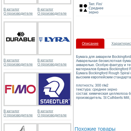
Тип: Fin/
Среднее
В каталог
В каталог
зерно
О производителе
О производителе
Описание
Характерис
Бумага для акварели Bockingford
В каталог
В каталог
Акварельная бескислотная бумага
О производителе
О производителе
акварелью. Особую фактуру и те
материалов бумага Bockingford 
Бумага Bockingford Rough Spiral
высоким европейским стандарта
плотность: 300 г/м2
текстура: среднее зерно
состав: химическая целлюлоза б
производитель: St Cuthberts Mil
В каталог
В каталог
О производителе
О производителе
Похожие товары