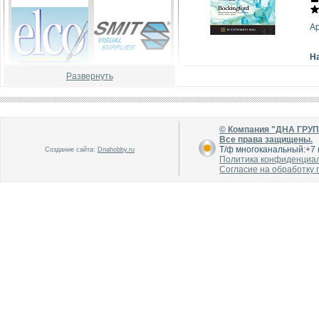
А
Н
Развернуть
В каталог
В каталог
О производителе
О производителе
© Компания "ДНА ГРУ
Все права защищены.
Т/ф многоканальный:+7 (
Создание сайта:
Dnahobby.ru
Политика конфиденциа
Согласие на обработку
В каталог
В каталог
О производителе
О производителе