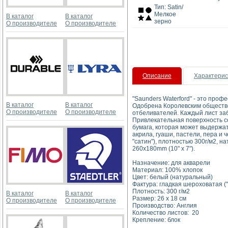
Тип: Satin/
Мелкое
В каталог
В каталог
зерно
О производителе
О производителе
Описание
Характерис
"Saunders Waterford" - это про
В каталог
В каталог
Одобрена Королевским общество
О производителе
О производителе
отбеливателей. Каждый лист за
Привлекательная поверхность с
бумага, которая может выдержат
акрила, гуаши, пастели, пера и 
"сатин"), плотностью 300г/м2, н
260x180mm (10" x 7").
Назначение: для акварели
Материал: 100% хлопок
Цвет: белый (натуральный)
Фактура: гладкая шероховатая ("h
Плотность: 300 г/м2
В каталог
В каталог
Размер: 26 x 18 см
О производителе
О производителе
Производство: Англия
Количество листов: 20
Крепление: блок