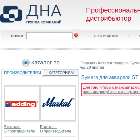
Профессиональ
дистрибьютор
ПОИСК :
О КОМПАНИИ
|
Каталог по
Главная
/
Каталог товаров
/
Бума
мм, 20 листов
ПРОИЗВОДИТЕЛЯМ
КАТЕГОРИЯМ
Бумага для акварели ST C
Для того, чтобы ознакомиться с 
зарегистрируйтесь как партне
В каталог
В каталог
О производителе
О производителе