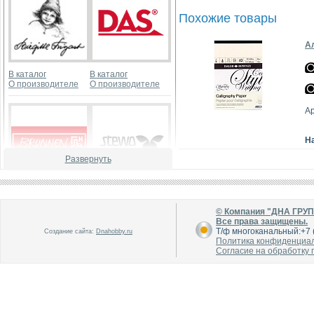
Похожие товары
Ал
В каталог
В каталог
О производителе
О производителе
А
Н
Развернуть
В каталог
В каталог
О производителе
О производителе
© Компания "ДНА ГРУ
Все права защищены.
Т/ф многоканальный:+7 (
Создание сайта:
Dnahobby.ru
Политика конфиденциа
Согласие на обработку