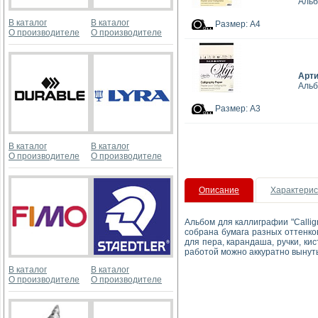
Альб
В каталог
В каталог
Размер: А4
О производителе
О производителе
Арт
Альб
Размер: А3
В каталог
В каталог
О производителе
О производителе
Описание
Характерис
Альбом для каллиграфии "Callig
собрана бумага разных оттенков
для пера, карандаша, ручки, ки
работой можно аккуратно вынуть
В каталог
В каталог
О производителе
О производителе