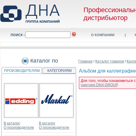
Профессиональ
дистрибьютор
ПОИСК :
О КОМПАНИИ
|
Каталог по
Главная
/
Каталог товаров
/
Калл
Альбом для каллиграфии D
ПРОИЗВОДИТЕЛЯМ
КАТЕГОРИЯМ
Для того, чтобы ознакомиться с
партнер DNA GROUP
.
В каталог
В каталог
О производителе
О производителе