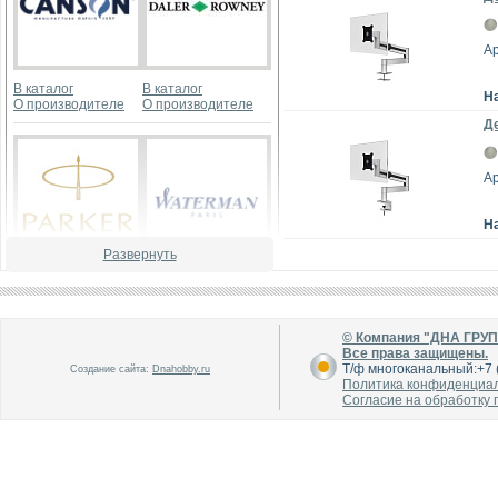
Ар
В каталог
В каталог
Н
О производителе
О производителе
Д
Ар
Н
Развернуть
В каталог
В каталог
О производителе
О производителе
© Компания "ДНА ГРУ
Все права защищены.
Т/ф многоканальный:+7 (
Создание сайта:
Dnahobby.ru
Политика конфиденциа
Согласие на обработку
В каталог
В каталог
О производителе
О производителе