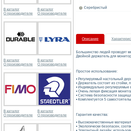
Серебристый
В каталог
В каталог
О производителе
О производителе
Описание
Характерис
Большинство людей проводят мн
Двойной держатель для монитор
В каталог
В каталог
О производителе
О производителе
Простое использование:
• Регулируемый настольный дер
• Держатель состоит из стойки
• Индивидуально регулируемые 
• Очень легкая фиксация монито
• Система безопасности защищ
• Комплектуется 5 самостоятел
В каталог
В каталог
Гарантия качества:
О производителе
О производителе
• Высококачественные материал
• Экологически безопасен, соот
• Элегантный дизайн: использо