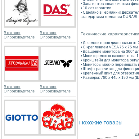
• Запатентованная система фик
• 10 лет гарантии
• Сделано в Германии! Держател
стандартами компании DURABLE 
В каталог
В каталог
Технические характеристик
О производителе
О производителе
• Для мониторов диагональю от 21
• С креплением VESA 75 х 75 мм
• Вращение монитора на 360° дл
• Монитор можно наклонять на 11
• Кронштейн для монитора регул
• Мониторы можно перемещать 
• Штифт рассчитан для фиксации
• Крепежный винт для отверстия
• Размеры: 780 х 445 х 190 мм (Ш 
В каталог
В каталог
О производителе
О производителе
Похожие товары
Д