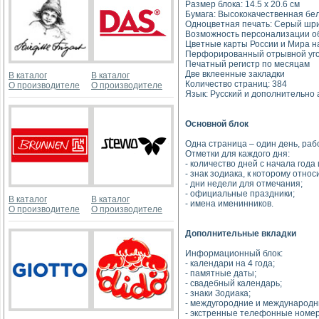
Размер блока: 14.5 х 20.6 см
Бумага: Высококачественная белая
Одноцветная печать: Серый шр
Возможность персонализации о
Цветные карты России и Мира н
Перфорированный отрывной уг
Печатный регистр по месяцам
Две вклеенные закладки
В каталог
В каталог
Количество страниц: 384
О производителе
О производителе
Язык: Русский и дополнительно 
Основной блок
Одна страница – один день, раб
Отметки для каждого дня:
- количество дней с начала года
- знак зодиака, к которому относ
- дни недели для отмечания;
- официальные праздники;
В каталог
В каталог
- имена именинников.
О производителе
О производителе
Дополнительные вкладки
Информационный блок:
- календари на 4 года;
- памятные даты;
- свадебный календарь;
- знаки Зодиака;
- междугородние и международ
- экстренные телефонные номер