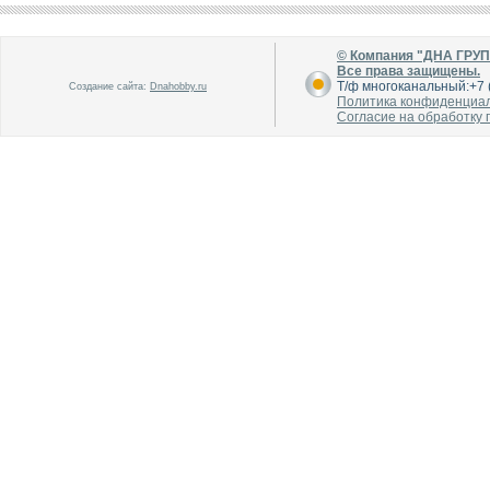
© Компания "ДНА ГРУ
В каталог
В каталог
Все права защищены.
О производителе
О производителе
Т/ф многоканальный:+7 (
Создание сайта:
Dnahobby.ru
Политика конфиденциа
Согласие на обработку
В каталог
В каталог
О производителе
О производителе
В каталог
В каталог
О производителе
О производителе