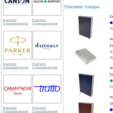
Похожие товары
Е
В каталог
В каталог
О производителе
О производителе
Ар
Н
Е
Ар
В каталог
В каталог
О производителе
О производителе
Н
Е
Ар
Н
Е
В каталог
В каталог
О производителе
О производителе