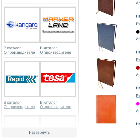
Ар
Н
Е
Ар
В каталог
В каталог
Н
О производителе
О производителе
Е
Ар
Н
Е
В каталог
В каталог
О производителе
О производителе
Ар
Н
Развернуть