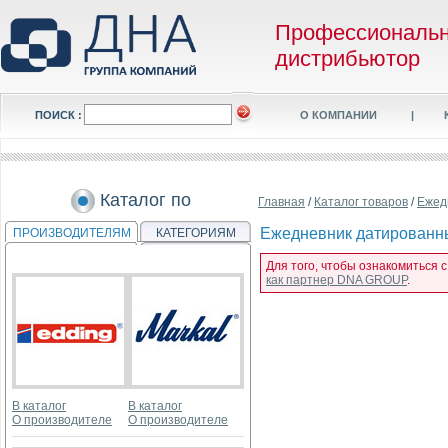
Профессиональ
дистрибьютор
ПОИСК :
О КОМПАНИИ
|
Каталог по
Главная
/
Каталог товаров
/
Ежед
Ежедневник датированны
ПРОИЗВОДИТЕЛЯМ
КАТЕГОРИЯМ
Для того, чтобы ознакомиться 
как партнер DNA GROUP
.
В каталог
В каталог
О производителе
О производителе