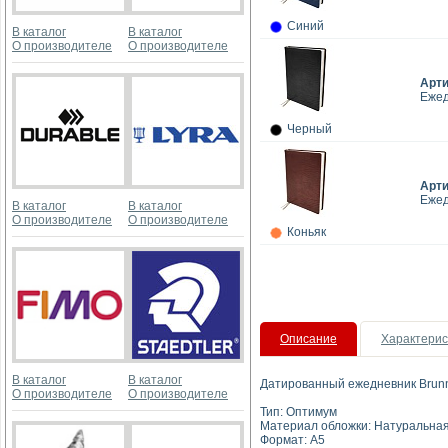
Синий
В каталог
В каталог
О производителе
О производителе
Арт
Ежед
Черный
Арт
Ежед
В каталог
В каталог
О производителе
О производителе
Коньяк
Описание
Характерис
В каталог
В каталог
Датированный ежедневник Brunne
О производителе
О производителе
Тип: Оптимум
Материал обложки: Натуральная
Формат: А5