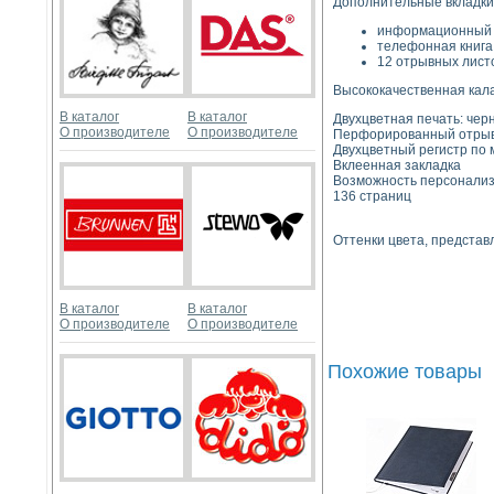
Дополнительные вкладки
информационный 
телефонная книга
12 отрывных лист
Высококачественная кала
В каталог
В каталог
Двухцветная печать: чер
О производителе
О производителе
Перфорированный отрыв
Двухцветный регистр по
Вклеенная закладка
Возможность персонализ
136 страниц
Оттенки цвета, представ
В каталог
В каталог
О производителе
О производителе
Похожие товары