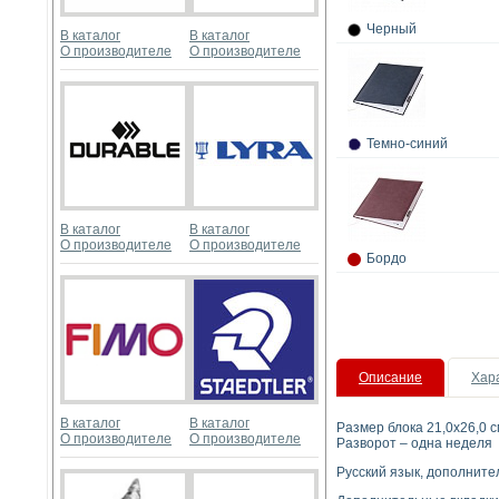
Черный
В каталог
В каталог
О производителе
О производителе
Темно-синий
В каталог
В каталог
О производителе
О производителе
Бордо
Описание
Хар
В каталог
В каталог
Размер блока 21,0х26,0 с
О производителе
О производителе
Разворот – одна неделя
Русский язык, дополните