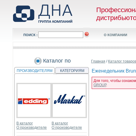
Профессион
дистрибьют
ПОИСК :
О КОМПАНИИ
Каталог по
Главная
/
Каталог товаро
Еженедельник Brunn
ПРОИЗВОДИТЕЛЯМ
КАТЕГОРИЯМ
Для того, чтобы ознако
GROUP
.
В каталог
В каталог
О производителе
О производителе