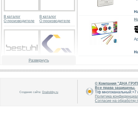
Н
В каталог
В каталог
На
О производителе
О производителе
Ар
Н
Развернуть
В каталог
В каталог
О производителе
О производителе
© Компания "ДНА ГРУ
Все права защищены.
Т/ф многоканальный:+7 (
Создание сайта:
Dnahobby.ru
Политика конфиденциа
Согласие на обработку
В каталог
В каталог
О производителе
О производителе