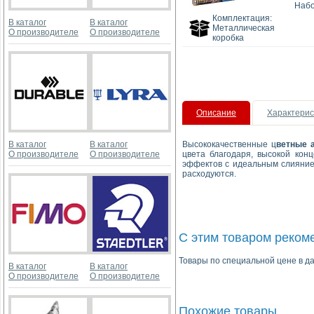
Набо
Комплектация:
В каталог
В каталог
Металлическая
О производителе
О производителе
коробка
Описание
Характерис
В каталог
В каталог
Высококачественные ц
ветные а
О производителе
О производителе
цвета благодаря, высокой кон
эффектов с идеальным слиянием
расходуются.
С этим товаром реком
Товары по специальной цене в да
В каталог
В каталог
О производителе
О производителе
Похожие товары