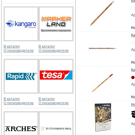
К
Ар
Н
Ка
В каталог
В каталог
Ар
О производителе
О производителе
Н
К
Ар
Н
В каталог
В каталог
О производителе
О производителе
Н
Ар