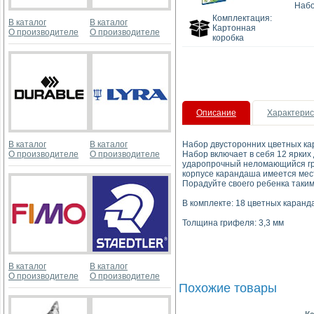
Набо
Комплектация:
В каталог
В каталог
Картонная
О производителе
О производителе
коробка
Описание
Характерис
В каталог
В каталог
Набор двусторонних цветных кар
О производителе
О производителе
Набор включает в себя 12 ярких
ударопрочный неломающийся гри
корпусе карандаша имеется мес
Порадуйте своего ребенка таки
В комплекте: 18 цветных каранд
Толщина грифеля: 3,3 мм
В каталог
В каталог
О производителе
О производителе
Похожие товары