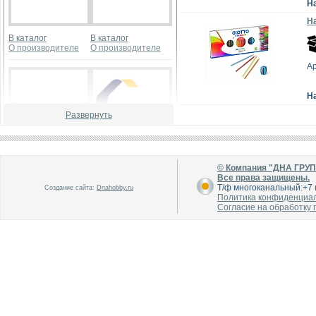
Н
На
В каталог
В каталог
О производителе
О производителе
Ар
Н
Развернуть
В каталог
В каталог
© Компания "ДНА ГРУ
О производителе
О производителе
Все права защищены.
Т/ф многоканальный:+7 (
Создание сайта:
Dnahobby.ru
Политика конфиденциа
Согласие на обработку
В каталог
В каталог
О производителе
О производителе