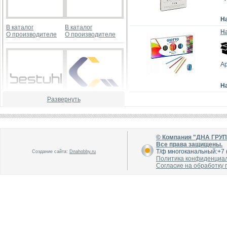
Н
В каталог
В каталог
На
О производителе
О производителе
Ар
Н
Развернуть
В каталог
В каталог
О производителе
О производителе
© Компания "ДНА ГРУ
Все права защищены.
Т/ф многоканальный:+7 (
Создание сайта:
Dnahobby.ru
Политика конфиденциа
Согласие на обработку
В каталог
В каталог
О производителе
О производителе