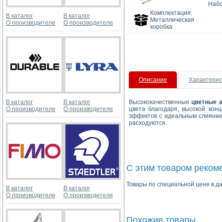
Набо
Комплектация:
В каталог
В каталог
Металлическая
О производителе
О производителе
коробка
Описание
Характерис
В каталог
В каталог
Высококачественные
цветные а
О производителе
О производителе
цвета благодаря, высокой кон
эффектов с идеальным слиянием
расходуются.
С этим товаром реком
Товары по специальной цене в да
В каталог
В каталог
О производителе
О производителе
Похожие товары