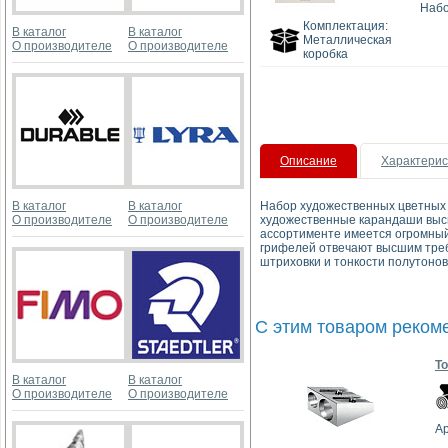
Набо
Комплектация:
В каталог
В каталог
Металлическая
О производителе
О производителе
коробка
Описание
Характерис
В каталог
В каталог
Набор художественных цветны
О производителе
О производителе
художественные карандаши высше
ассортименте имеется огромный 
грифелей отвечают высшим тре
штриховки и тонкости полутонов
С этим товаром реком
Т
В каталог
В каталог
О производителе
О производителе
Ар