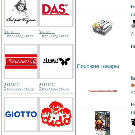
Н
Ла
В каталог
В каталог
Ар
О производителе
О производителе
Н
Похожие товары
Ка
В каталог
В каталог
О производителе
О производителе
Ар
Н
На
Ар