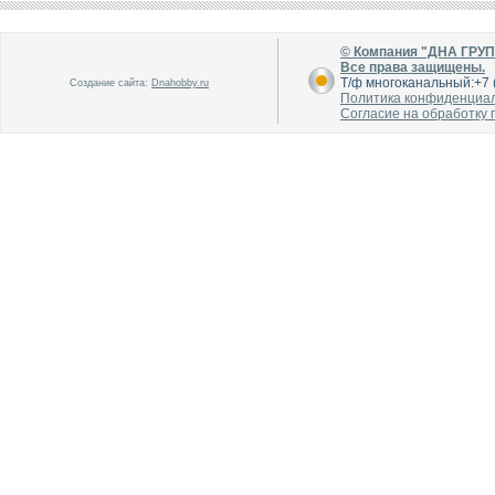
© Компания "ДНА ГРУ
Все права защищены.
Т/ф многоканальный:+7 (
Создание сайта:
Dnahobby.ru
Политика конфиденциа
Согласие на обработку
В каталог
В каталог
О производителе
О производителе
В каталог
В каталог
О производителе
О производителе