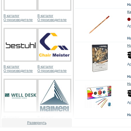
Н
К
В каталог
В каталог
О производителе
О производителе
Ар
Н
Н
Ар
В каталог
В каталог
О производителе
О производителе
Н
На
Ар
Н
В каталог
В каталог
О производителе
О производителе
Развернуть