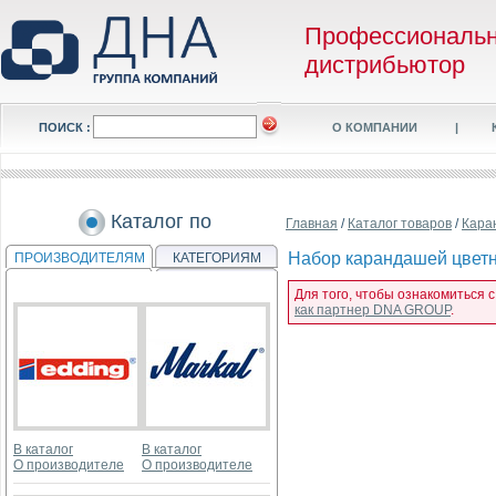
Профессиональ
дистрибьютор
ПОИСК :
О КОМПАНИИ
|
Каталог по
Главная
/
Каталог товаров
/
Кара
Набор карандашей цветны
ПРОИЗВОДИТЕЛЯМ
КАТЕГОРИЯМ
Для того, чтобы ознакомиться 
как партнер DNA GROUP
.
В каталог
В каталог
О производителе
О производителе