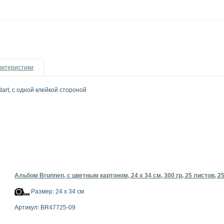
актеристики
art, с одной клейкой стороной
Альбом Brunnen, с цветным картоном, 24 х 34 см, 300 гр, 25 листов, 2
Размер: 24 х 34 см
Артикул: BR47725-09