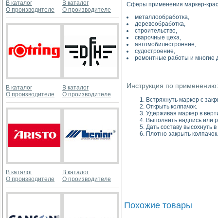
В каталог
В каталог
Сферы применения маркер-краск
О производителе
О производителе
металлообработка,
деревообработка,
строительство,
сварочные цеха,
автомобилестроение,
судостроение,
ремонтные работы и многие д
Инструкция по применению
В каталог
В каталог
О производителе
О производителе
Встряхнуть маркер с зак
Открыть колпачок.
Удерживая маркер в верти
Выполнить надпись или р
Дать составу высохнуть в
Плотно закрыть колпачок
В каталог
В каталог
О производителе
О производителе
Похожие товары