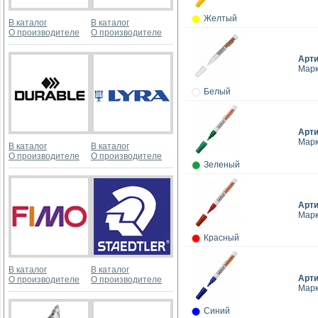
Желтый
В каталог
В каталог
О производителе
О производителе
Арт
Марк
Белый
Арт
Марк
В каталог
В каталог
О производителе
О производителе
Зеленый
Арт
Марк
Красный
В каталог
В каталог
Арт
О производителе
О производителе
Марк
Синий