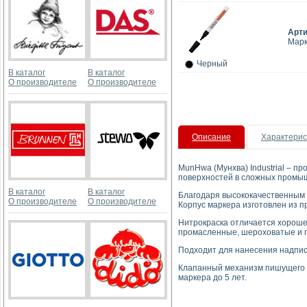
Арт
Марк
Черный
В каталог
В каталог
О производителе
О производителе
Описание
Характерис
MunHwa (Мунхва) Industrial – 
поверхностей в сложных промы
В каталог
В каталог
Благодаря высококачественным 
О производителе
О производителе
Корпус маркера изготовлен из 
Нитрокраска отличается хорошей
промасленные, шероховатые и г
Подходит для нанесения надписе
Клапанный механизм пишущего у
маркера до 5 лет.