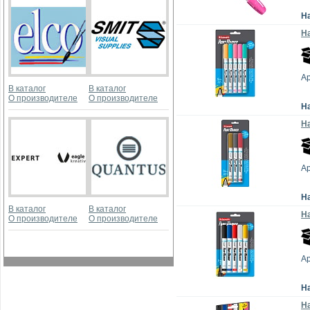
Н
На
А
В каталог
В каталог
О производителе
О производителе
Н
На
А
Н
В каталог
В каталог
На
О производителе
О производителе
А
Н
На