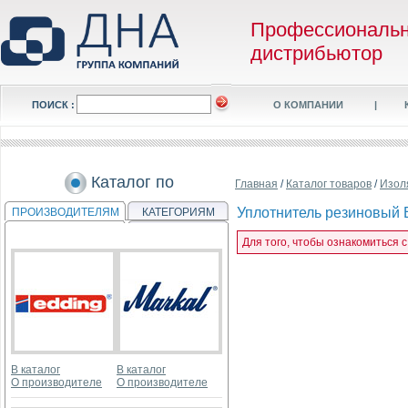
Профессиональ
дистрибьютор
ПОИСК :
О КОМПАНИИ
|
Каталог по
Главная
/
Каталог товаров
/
Изол
Уплотнитель резиновый Е
ПРОИЗВОДИТЕЛЯМ
КАТЕГОРИЯМ
Для того, чтобы ознакомиться 
В каталог
В каталог
О производителе
О производителе