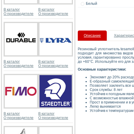
Белый
В каталог
В каталог
О производителе
О производителе
Описание
Характерис
Резиновый уплотнитель tesamol
подходит для множества видов
условия, гарантированно прослу
В каталог
В каталог
до +60°C. Используйте его для 
О производителе
О производителе
Основные характеристики:
Экономит до 20% расходо
E-образный самоклеящий
Позволяет заклеить все 
Срок службы: 8 лет
Устойчив к погодным явл
С возможностью влажной
Прост в применении и в у
Легко вынимается
Устойчив к температурам 
В каталог
В каталог
О производителе
О производителе