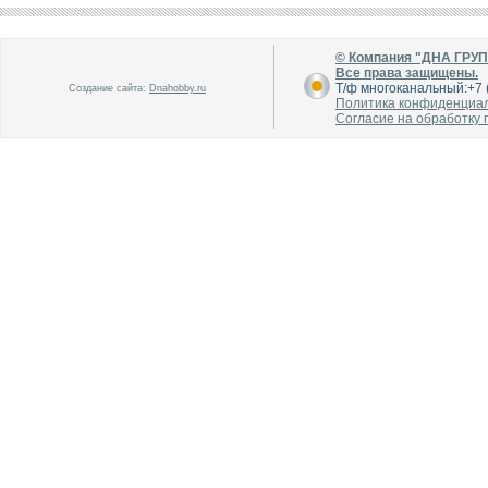
В каталог
В каталог
О производителе
О производителе
© Компания "ДНА ГРУ
Все права защищены.
Т/ф многоканальный:+7 (
Создание сайта:
Dnahobby.ru
Политика конфиденциа
Согласие на обработку
В каталог
В каталог
О производителе
О производителе
В каталог
В каталог
О производителе
О производителе