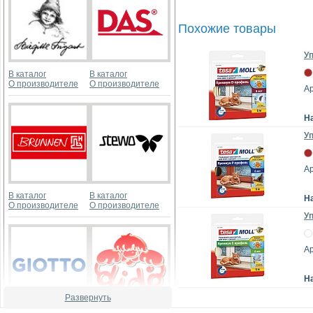
Похожие товары
У
В каталог
В каталог
О производителе
О производителе
Ар
Н
У
Ар
В каталог
В каталог
Н
О производителе
О производителе
У
Ар
Н
Развернуть