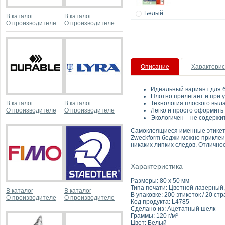
Белый
В каталог
В каталог
О производителе
О производителе
Описание
Характерис
Идеальный вариант для б
Плотно прилегает и при 
В каталог
В каталог
Технология плоского выл
О производителе
О производителе
Легко и просто оформить
Экологичен – не содержи
Самоклеящиеся именные этикетк
Zweckform беджи можно приклеив
никаких липких следов. Отлично
Характеристика
Размеры: 80 x 50 мм
Типа печати: Цветной лазерный,
В каталог
В каталог
В упаковке: 200 этикеток / 20 ст
О производителе
О производителе
Код продукта: L4785
Сделано из: Ацетатный шелк
Граммы: 120 г/м²
Цвет: Белый