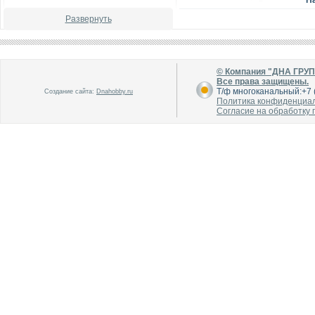
Н
Развернуть
© Компания "ДНА ГРУ
Все права защищены.
Т/ф многоканальный:+7 (
Создание сайта:
Dnahobby.ru
Политика конфиденциа
В каталог
В каталог
Согласие на обработку
О производителе
О производителе
В каталог
В каталог
О производителе
О производителе