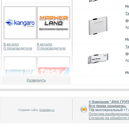
Н
Та
Ар
Н
В каталог
В каталог
Та
О производителе
О производителе
Ар
Н
Развернуть
В каталог
В каталог
О производителе
О производителе
© Компания "ДНА ГРУ
Все права защищены.
Т/ф многоканальный:+7 (
Создание сайта:
Dnahobby.ru
Политика конфиденциа
Согласие на обработку