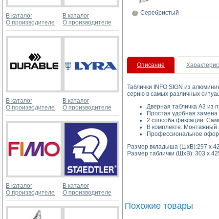
Серебристый
В каталог
В каталог
О производителе
О производителе
Описание
Характерис
Таблички INFO SIGN из алюмини
серию в самых различных ситуа
В каталог
В каталог
Дверная табличка А3 из 
О производителе
О производителе
Простая удобная замена
2 способа фиксации: Сам
В комплекте: Монтажный 
Профессиональное оформ
Размер вкладыша (ШхВ):297 х 4
Размер таблички (ШхВ): 303 х 42
В каталог
В каталог
О производителе
О производителе
Похожие товары