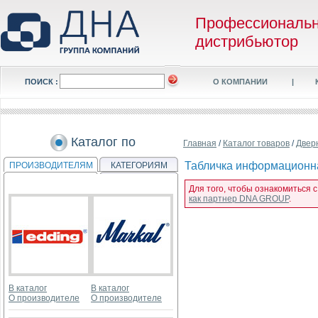
Профессиональ
дистрибьютор
ПОИСК :
О КОМПАНИИ
|
Каталог по
Главная
/
Каталог товаров
/
Двер
Табличка информационная
ПРОИЗВОДИТЕЛЯМ
КАТЕГОРИЯМ
Для того, чтобы ознакомиться 
как партнер DNA GROUP
.
В каталог
В каталог
О производителе
О производителе