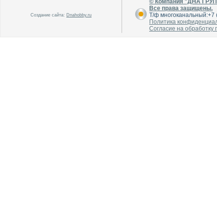
© Компания "ДНА ГРУ
В каталог
В каталог
Все права защищены.
О производителе
О производителе
Т/ф многоканальный:+7 (
Создание сайта:
Dnahobby.ru
Политика конфиденциа
Согласие на обработку
В каталог
В каталог
О производителе
О производителе
В каталог
В каталог
О производителе
О производителе