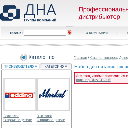
Профессиональ
дистрибьютор
ПОИСК :
О КОМПАНИИ
|
Каталог по
Главная
/
Каталог товаров
/
Деко
Набор для вязания крючк
ПРОИЗВОДИТЕЛЯМ
КАТЕГОРИЯМ
Для того, чтобы ознакомиться 
партнер DNA GROUP
.
В каталог
В каталог
О производителе
О производителе