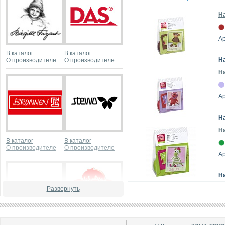
Н
А
В каталог
В каталог
Н
О производителе
О производителе
На
А
Н
На
В каталог
В каталог
О производителе
О производителе
А
Н
Развернуть