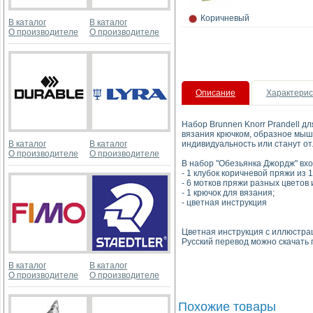
Коричневый
В каталог
В каталог
О производителе
О производителе
Описание
Характерис
Набор Brunnen Knorr Prandell д
вязания крючком, образное мышл
В каталог
В каталог
индивидуальность или станут о
О производителе
О производителе
В набор "Обезьянка Джордж" вхо
- 1 клубок коричневой пряжи из 10
- 6 мотков пряжи разных цветов 
- 1 крючок для вязания;
- цветная инструкция
Цветная инструкция с иллюстрац
Русский перевод можно скачать 
В каталог
В каталог
О производителе
О производителе
Похожие товары