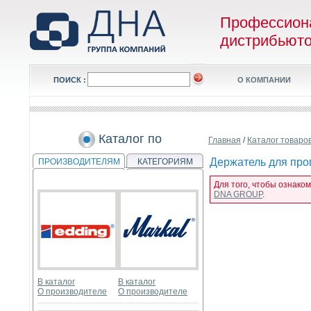
Профессион
дистрибьют
ПОИСК :
О КОМПАНИИ
Каталог по
Главная
/
Каталог товаро
Держатель для проп
ПРОИЗВОДИТЕЛЯМ
КАТЕГОРИЯМ
Для того, чтобы ознако
DNA GROUP
.
В каталог
В каталог
О производителе
О производителе