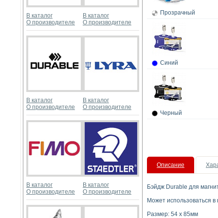
Прозрачный
В каталог
В каталог
О производителе
О производителе
Синий
В каталог
В каталог
О производителе
О производителе
Черный
Описание
Хар
В каталог
В каталог
Бэйдж Durable для магни
О производителе
О производителе
Может использоваться в
Размер: 54 x 85мм