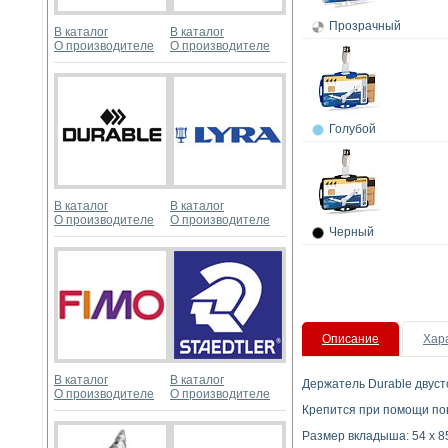
Прозрачный
В каталог
В каталог
О производителе
О производителе
Голубой
В каталог
В каталог
О производителе
О производителе
Черный
Описание
Хар
В каталог
В каталог
Держатель Durable двуст
О производителе
О производителе
Крепится при помощи пов
Размер вкладыша: 54 x 85