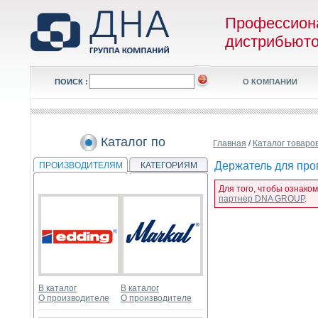
Профессион
дистрибьют
ПОИСК :
О КОМПАНИИ
Каталог по
Главная
/
Каталог товаро
Держатель для проп
ПРОИЗВОДИТЕЛЯМ
КАТЕГОРИЯМ
Для того, чтобы ознако
партнер DNA GROUP
.
В каталог
В каталог
О производителе
О производителе