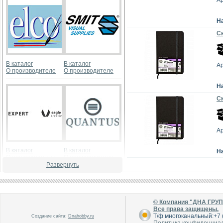
А
Н
Ск
В каталог
В каталог
А
О производителе
О производителе
Н
Ск
А
В каталог
В каталог
Н
О производителе
О производителе
Развернуть
© Компания "ДНА ГРУ
Все права защищены.
Т/ф многоканальный:+7 (
Создание сайта:
Dnahobby.ru