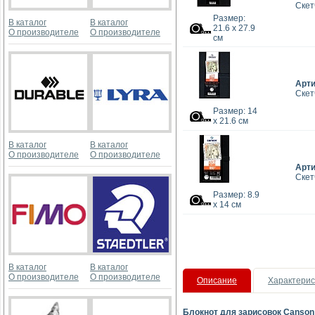
Скет
Размер:
В каталог
В каталог
21.6 x 27.9
О производителе
О производителе
см
Арт
Скет
Размер: 14
x 21.6 см
В каталог
В каталог
О производителе
О производителе
Арт
Скет
Размер: 8.9
x 14 см
В каталог
В каталог
О производителе
О производителе
Описание
Характерис
Блокнот для зарисовок Canson 