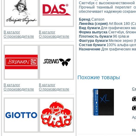
Скетчбук с высококачественной
Прочный тканевый переплет ск
обеспечивает надежную сохранн
Бренд
Canson
Линейка (серия)
Art Book 180 (C
Вид бумаги
Для графических м
В каталог
В каталог
Форма выпуска
Скетчбук, блокн
О производителе
О производителе
Плотность бумаги
96 гр/кв.м
Фактура бумаги
Мелкое зерно (Ho
Состав бумаги
100% альфа-це
Назначение
Для графических мат
Похожие товары
В каталог
В каталог
Ск
О производителе
О производителе
А
Н