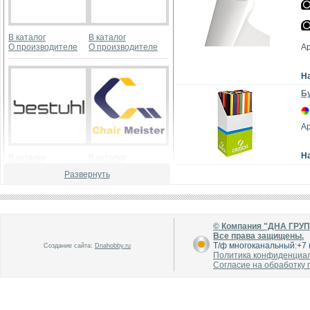
В каталог
В каталог
О производителе
О производителе
А
Н
Бу
А
Н
В каталог
В каталог
О производителе
О производителе
Развернуть
© Компания "ДНА ГРУ
Все права защищены.
Т/ф многоканальный:+7 (
Создание сайта:
Dnahobby.ru
Политика конфиденциа
Согласие на обработку
В каталог
В каталог
О производителе
О производителе