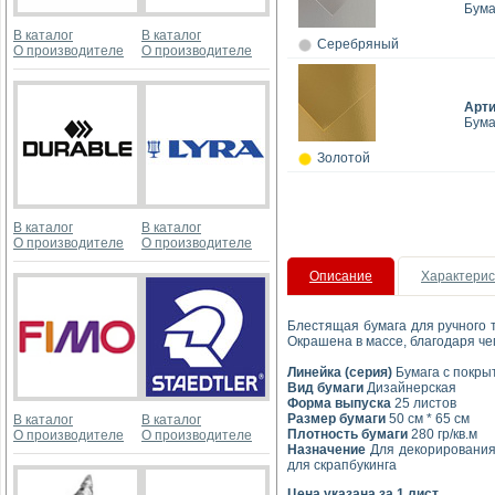
Бума
В каталог
В каталог
Серебряный
О производителе
О производителе
Арт
Бума
Золотой
В каталог
В каталог
О производителе
О производителе
Описание
Характерис
Блестящая бумага для ручного т
Окрашена в массе, благодаря че
Линейка (серия)
Бумага с покры
Вид бумаги
Дизайнерская
Форма выпуска
25 листов
Размер бумаги
50 см * 65 см
В каталог
В каталог
Плотность бумаги
280 гр/кв.м
О производителе
О производителе
Назначение
Для декорирования,
для скрапбукинга
Цена указана за 1 лист.