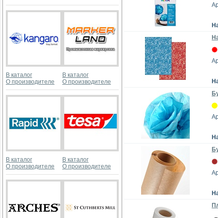
Ар
Н
На
Ар
В каталог
В каталог
Н
О производителе
О производителе
Бу
А
Н
Бу
В каталог
В каталог
О производителе
О производителе
А
Н
Пл