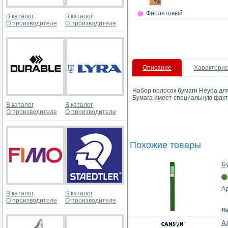
Фиолетовый
В каталог
В каталог
О производителе
О производителе
Описание
Характерис
Набор полосок бумаги Heyda для 
Бумага имеет специальную факт
В каталог
В каталог
О производителе
О производителе
Похожие товары
Бу
А
В каталог
В каталог
О производителе
О производителе
Н
Ал