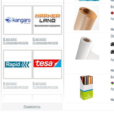
Н
Бу
А
Н
Пл
В каталог
В каталог
О производителе
О производителе
А
Н
Бу
В каталог
В каталог
О производителе
О производителе
А
Н
Развернуть