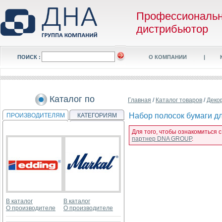
Профессиональ
дистрибьютор
ПОИСК :
О КОМПАНИИ
|
Каталог по
Главная
/
Каталог товаров
/
Деко
Набор полосок бумаги дл
ПРОИЗВОДИТЕЛЯМ
КАТЕГОРИЯМ
Для того, чтобы ознакомиться с
партнер DNA GROUP
.
В каталог
В каталог
О производителе
О производителе