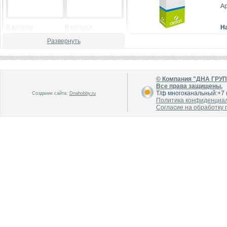
А
В каталог
В каталог
Н
О производителе
О производителе
Развернуть
© Компания "ДНА ГРУ
Все права защищены.
Т/ф многоканальный:+7 (
Создание сайта:
Dnahobby.ru
Политика конфиденциа
Согласие на обработку
В каталог
В каталог
О производителе
О производителе
В каталог
В каталог
О производителе
О производителе