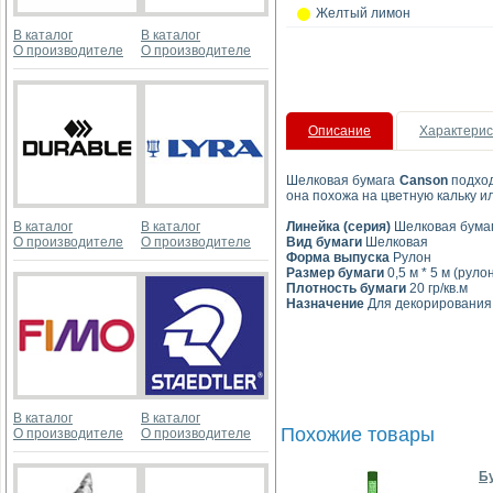
Желтый лимон
В каталог
В каталог
О производителе
О производителе
Описание
Характерис
Шелковая бумага
Canson
подход
она похожа на цветную кальку и
В каталог
В каталог
Линейка (серия)
Шелковая бумаг
О производителе
О производителе
Вид бумаги
Шелковая
Форма выпуска
Рулон
Размер бумаги
0,5 м * 5 м (руло
Плотность бумаги
20 гр/кв.м
Назначение
Для декорирования,
В каталог
В каталог
Похожие товары
О производителе
О производителе
Бу