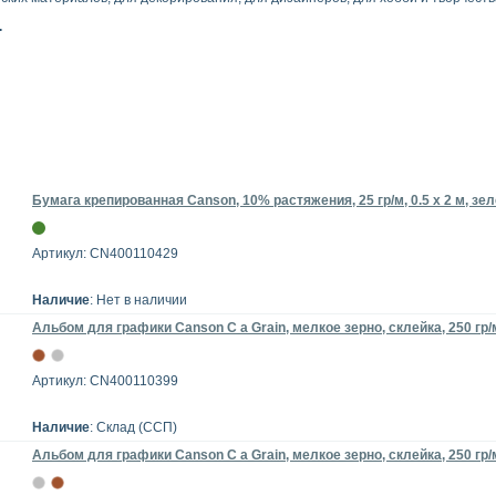
.
Бумага крепированная Canson, 10% растяжения, 25 гр/м, 0.5 x 2 м, з
Артикул: CN400110429
Наличие
: Нет в наличии
Альбом для графики Canson C a Grain, мелкое зерно, склейка, 250 гр/
Артикул: CN400110399
Наличие
: Склад (ССП)
Альбом для графики Canson C a Grain, мелкое зерно, склейка, 250 гр/