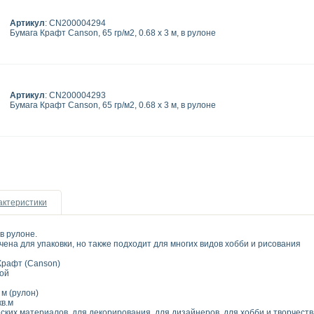
Артикул
: CN200004294
Бумага Крафт Canson, 65 гр/м2, 0.68 x 3 м, в рулоне
Артикул
: CN200004293
Бумага Крафт Canson, 65 гр/м2, 0.68 x 3 м, в рулоне
актеристики
в рулоне.
ена для упаковки, но также подходит для многих видов хобби и рисования
Крафт (Canson)
ой
 м (рулон)
кв.м
ких материалов, для декорирования, для дизайнеров, для хобби и творчеств