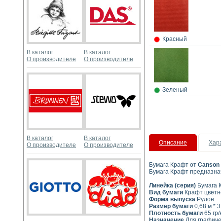
Красный
В каталог
В каталог
О производителе
О производителе
Зеленый
В каталог
В каталог
Описание
Хар
О производителе
О производителе
Бумага Крафт от
Canson
Бумага Крафт предназнач
Линейка (серия)
Бумага 
Вид бумаги
Крафт цветн
Форма выпуска
Рулон
Размер бумаги
0,68 м * 3
Плотность бумаги
65 гр/
Назначение
Для графичес