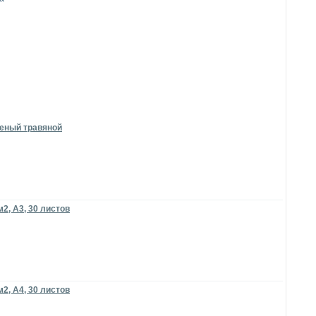
еленый травяной
м2, А3, 30 листов
м2, А4, 30 листов