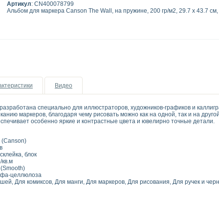
Артикул
: CN400078799
Альбом для маркера Canson The Wall, на пружине, 200 гр/м2, 29.7 х 43.7 см,
актеристики
Видео
разработана специально для иллюстраторов, художников-графиков и каллигр
анию маркеров, благодаря чему рисовать можно как на одной, так и на друго
еспечивает особенно яркие и контрастные цвета и ювелирно точные детали.
 (Canson)
в
склейка, блок
/кв.м
(Smooth)
фа-целлюлоза
ей, Для комиксов, Для манги, Для маркеров, Для рисования, Для ручек и черн