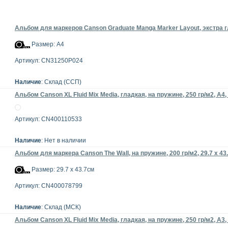
Альбом для маркеров Canson Graduate Manga Marker Layout, экстра гл
Размер: А4
Артикул: CN31250P024
Наличие
: Склад (ССП)
Альбом Canson XL Fluid Mix Media, гладкая, на пружине, 250 гр/м2, А4,
Артикул: CN400110533
Наличие
: Нет в наличии
Альбом для маркера Canson The Wall, на пружине, 200 гр/м2, 29.7 х 43.
Размер: 29.7 x 43.7см
Артикул: CN400078799
Наличие
: Склад (МСК)
Альбом Canson XL Fluid Mix Media, гладкая, на пружине, 250 гр/м2, А3,