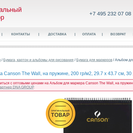
альный
+7 495 232 07 08
ор
|
КОНТАКТЫ
|
ДОСТАВКА
|
ОПЛАТА
|
ВОЗВРАТ
в
/
Бумага, картон и альбомы для рисования
/
Бумага для маркеров
/ Альбом для
Canson The Wall, на пружине, 200 гр/м2, 29.7 х 43.7 см, 30
иться с оптовыми ценами на Альбом для маркера Canson The Wall, на пружине, 2
 партнер DNA GROUP
.