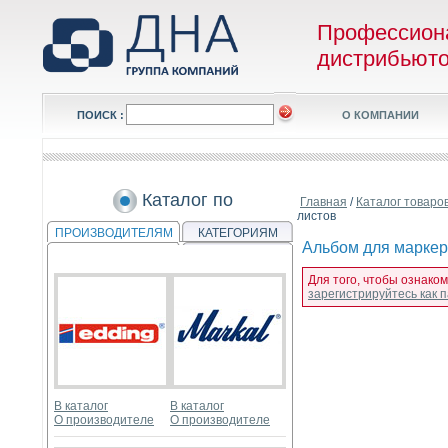
Профессион
дистрибьют
ПОИСК :
О КОМПАНИИ
Каталог по
Главная
/
Каталог товаро
листов
ПРОИЗВОДИТЕЛЯМ
КАТЕГОРИЯМ
Альбом для маркера 
Для того, чтобы ознаком
зарегистрируйтесь как
В каталог
В каталог
О производителе
О производителе