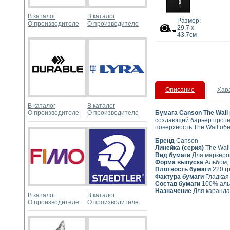
В каталог
В каталог
Размер:
О производителе
О производителе
29.7 x
43.7см
Описание
Хар
В каталог
В каталог
О производителе
О производителе
Бумага Canson The Wall
создающий барьер протек
поверхность The Wall об
Бренд
Canson
Линейка (серия)
The Wall
Вид бумаги
Для маркеро
Форма выпуска
Альбом, 
Плотность бумаги
220 гр
Фактура бумаги
Гладкая 
Состав бумаги
100% аль
Назначение
Для карандаш
В каталог
В каталог
О производителе
О производителе