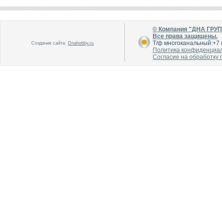
В каталог
В каталог
© Компания "ДНА ГРУ
О производителе
О производителе
Все права защищены.
Т/ф многоканальный:+7 (
Создание сайта:
Dnahobby.ru
Политика конфиденциа
Согласие на обработку
В каталог
В каталог
О производителе
О производителе
В каталог
В каталог
О производителе
О производителе