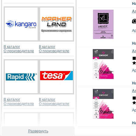
Н
Ал
А
Н
В каталог
В каталог
О производителе
О производителе
Ал
А
Н
Ал
В каталог
В каталог
О производителе
О производителе
А
Н
Развернуть