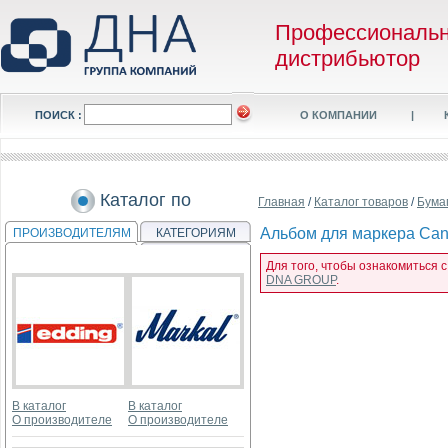
Профессиональ
дистрибьютор
ПОИСК :
О КОМПАНИИ
|
Каталог по
Главная
/
Каталог товаров
/
Бума
Альбом для маркера Cans
ПРОИЗВОДИТЕЛЯМ
КАТЕГОРИЯМ
Для того, чтобы ознакомиться с
DNA GROUP
.
В каталог
В каталог
О производителе
О производителе