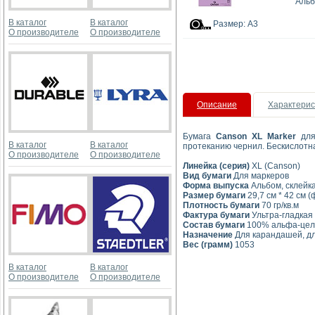
Альб
В каталог
В каталог
Размер: А3
О производителе
О производителе
Описание
Характерис
Бумага
Canson XL Marker
для
В каталог
В каталог
протеканию чернил. Бескислотн
О производителе
О производителе
Линейка (серия)
XL (Canson)
Вид бумаги
Для маркеров
Форма выпуска
Альбом, склейка
Размер бумаги
29,7 см * 42 см 
Плотность бумаги
70 гр/кв.м
Фактура бумаги
Ультра-гладкая 
Состав бумаги
100% альфа-це
Назначение
Для карандашей, для
Вес (грамм)
1053
В каталог
В каталог
О производителе
О производителе