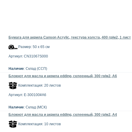
Бумага для акрила Canson Acrylic, текстура холста, 400 гр/м2, 1 лист
Размер: 50 x 65 см
Артикул: CN31067S000
Наличие
: Склад (ССП)
Блокнот для масла и акрила edding, склеенный, 300 гр/м2, А6
Комплектация: 20 листов
Артикул: E-300100#A6
Наличие
: Склад (МСК)
Блокнот для масла и акрила edding, склеенный, 300 гр/м2, А4
Комплектация: 10 листов