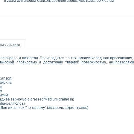
Бумага для акрила Canson, среднее зерно, 400 гр/м2, 50 x 65 см
актеристики
для акрила и акварели. Производится по технологии холодного прессования,
 высокой плотностью и достаточно твердой поверхностью, не позволяющ
(Canson)
 акрила
ов
м
/кв.м
днее зерно/Cold pressed/Medium grain/Fin)
фа-целлюлоза
 Для живописи "по-сырому" (акварель, акрил, гуашь)