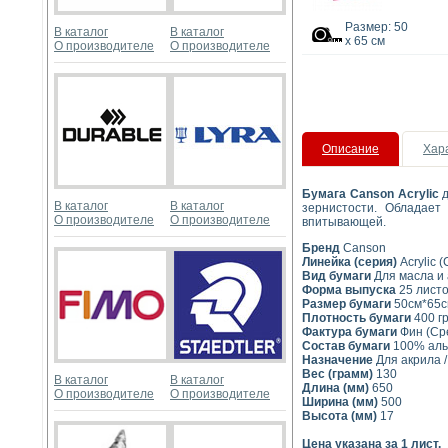
Размер: 50
В каталог
В каталог
x 65 см
О производителе
О производителе
Описание
Хар
Бумага Canson Acrylic
В каталог
В каталог
зернистости. Обладает
О производителе
О производителе
впитывающей.
Бренд
Canson
Линейка (серия)
Acrylic 
Вид бумаги
Для масла и
Форма выпуска
25 лист
Размер бумаги
50см*65с
Плотность бумаги
400 гр
Фактура бумаги
Фин (Сре
Состав бумаги
100% аль
Назначение
Для акрила /
Вес (грамм)
130
В каталог
В каталог
Длина (мм)
650
О производителе
О производителе
Ширина (мм)
500
Высота (мм)
17
Цена указана за 1 лист.