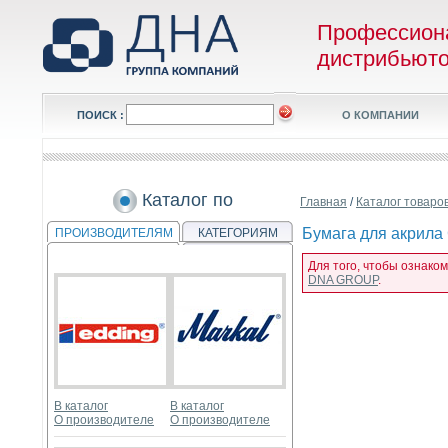
Профессион
дистрибьют
ПОИСК :
О КОМПАНИИ
Каталог по
Главная
/
Каталог товаро
Бумага для акрила 
ПРОИЗВОДИТЕЛЯМ
КАТЕГОРИЯМ
Для того, чтобы ознаком
DNA GROUP
.
В каталог
В каталог
О производителе
О производителе