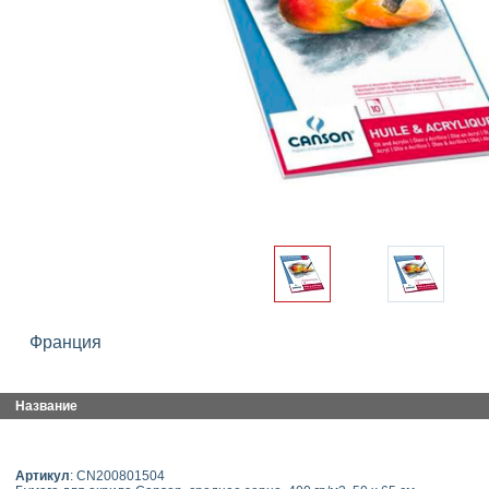
Франция
Название
Артикул
: CN200801504