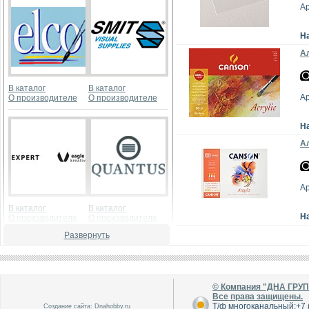
А
Н
Ал
В каталог
В каталог
А
О производителе
О производителе
Н
Ал
А
В каталог
В каталог
Н
О производителе
О производителе
Развернуть
© Компания "ДНА ГРУ
Все права защищены.
Т/ф многоканальный:+7 (
Создание сайта:
Dnahobby.ru