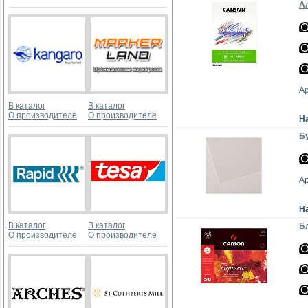
Ал
А
В каталог
В каталог
О производителе
О производителе
Н
Бу
А
Н
В каталог
В каталог
Бл
О производителе
О производителе