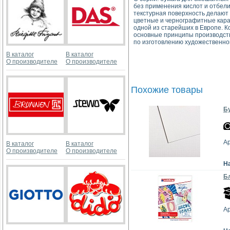
без применения кислот и отбели
текстурная поверхность делают
цветные и чернографитные каран
одной из старейших в Европе. 
основные принципы производств
по изготовлению художественной
В каталог
В каталог
О производителе
О производителе
Похожие товары
Бу
А
В каталог
В каталог
О производителе
О производителе
Н
Бл
Ар