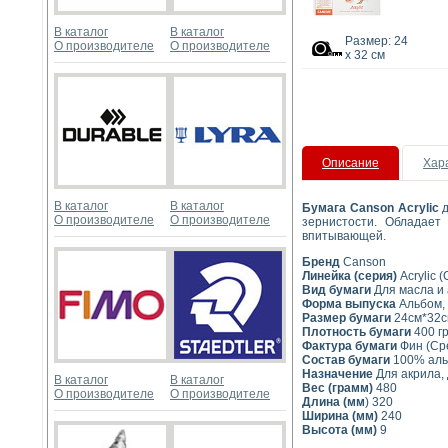
В каталог
В каталог
Размер: 24
О производителе
О производителе
x 32 см
Описание
Хар
В каталог
В каталог
Бумага Canson Acrylic
д
О производителе
О производителе
зернистости. Обладает
впитывающей.
Бренд
Canson
Линейка (серия)
Acrylic 
Вид бумаги
Для масла и
Форма выпуска
Альбом, 
Размер бумаги
24см*32с
Плотность бумаги
400 гр
Фактура бумаги
Фин (Сре
Состав бумаги
100% аль
Назначение
Для акрила, 
В каталог
В каталог
Вес (грамм)
480
О производителе
О производителе
Длина (мм
) 320
Ширина (мм)
240
Высота (мм)
9