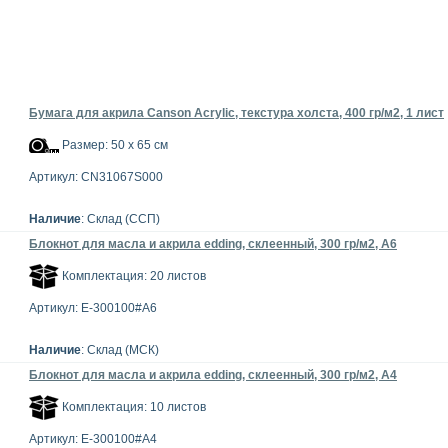
Бумага для акрила Canson Acrylic, текстура холста, 400 гр/м2, 1 лист
Размер: 50 x 65 см
Артикул: CN31067S000
Наличие
: Склад (ССП)
Блокнот для масла и акрила edding, склеенный, 300 гр/м2, А6
Комплектация: 20 листов
Артикул: E-300100#A6
Наличие
: Склад (МСК)
Блокнот для масла и акрила edding, склеенный, 300 гр/м2, А4
Комплектация: 10 листов
Артикул: E-300100#A4