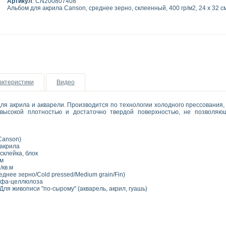
Артикул
: CN200807408
Альбом для акрила Canson, среднее зерно, склеенный, 400 гр/м2, 24 x 32 см
актеристики
Видео
ля акрила и акварели. Производится по технологии холодного прессования,
 высокой плотностью и достаточно твердой поверхностью, не позволяющ
(Canson)
 акрила
склейка, блок
м
/кв.м
днее зерно/Cold pressed/Medium grain/Fin)
фа-целлюлоза
Для живописи "по-сырому" (акварель, акрил, гуашь)