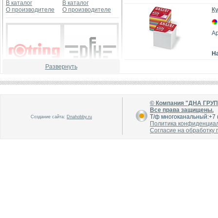
В каталог
В каталог
О производителе
О производителе
Ку
Ар
Н
Развернуть
В каталог
В каталог
О производителе
О производителе
© Компания "ДНА ГРУ
Все права защищены.
Т/ф многоканальный:+7 (
Создание сайта:
Dnahobby.ru
Политика конфиденциа
Согласие на обработку
В каталог
В каталог
О производителе
О производителе