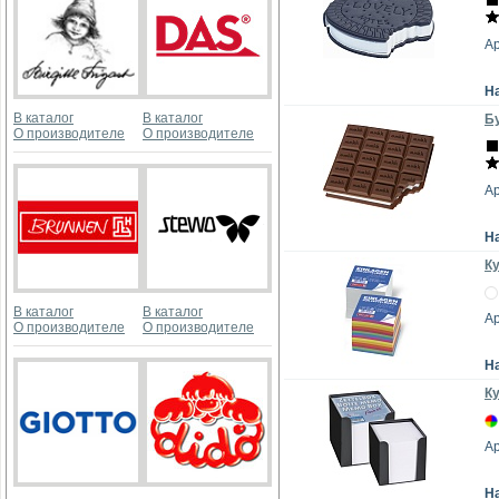
Ар
Н
В каталог
В каталог
Бу
О производителе
О производителе
Ар
Н
Ку
В каталог
В каталог
Ар
О производителе
О производителе
Н
Ку
Ар
Н