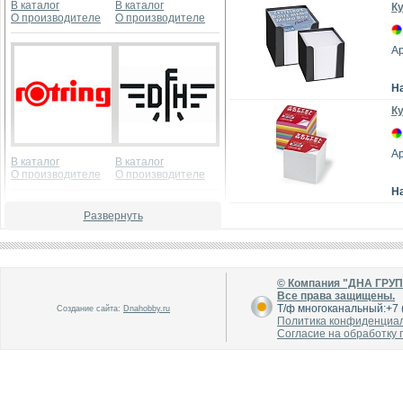
В каталог
В каталог
Ку
О производителе
О производителе
Ар
Н
Ку
Ар
В каталог
В каталог
О производителе
О производителе
Н
Развернуть
© Компания "ДНА ГРУ
Все права защищены.
Т/ф многоканальный:+7 (
Создание сайта:
Dnahobby.ru
В каталог
В каталог
Политика конфиденциа
О производителе
О производителе
Согласие на обработку