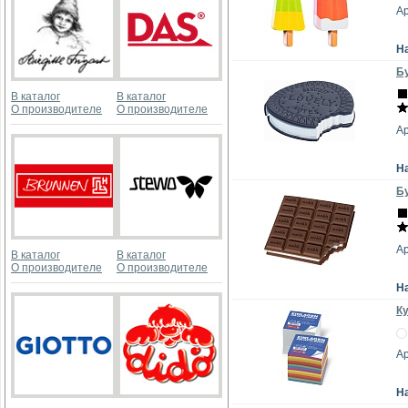
А
Н
Бу
В каталог
В каталог
О производителе
О производителе
Ар
Н
Бу
Ар
В каталог
В каталог
О производителе
О производителе
Н
Ку
Ар
Н