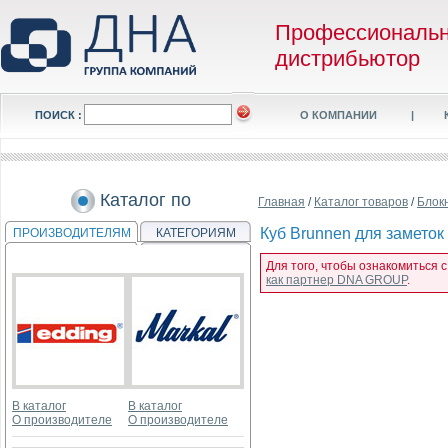
Профессиональ
дистрибьютор
ПОИСК :
О КОМПАНИИ
|
Каталог по
Главная
/
Каталог товаров
/
Блок
Куб Brunnen для заметок в
ПРОИЗВОДИТЕЛЯМ
КАТЕГОРИЯМ
Для того, чтобы ознакомиться с 
как партнер DNA GROUP
.
В каталог
В каталог
О производителе
О производителе