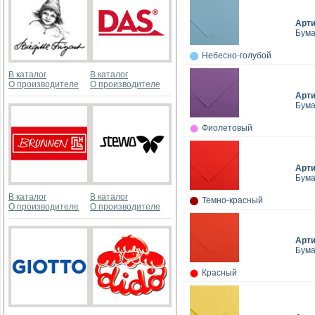
Арт
Бума
Небесно-голубой
В каталог
В каталог
О производителе
О производителе
Арт
Бума
Фиолетовый
Арт
Бума
В каталог
В каталог
Темно-красный
О производителе
О производителе
Арт
Бума
Красный