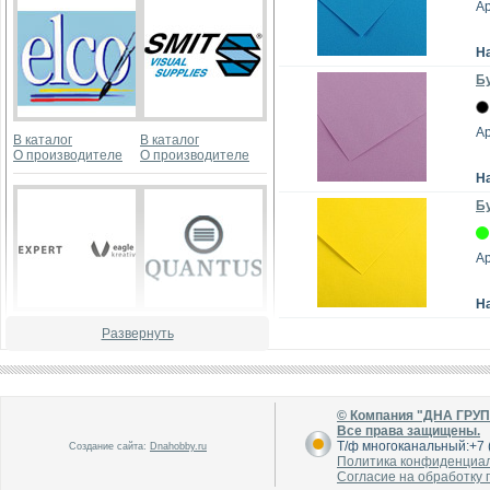
А
Н
Бу
А
В каталог
В каталог
О производителе
О производителе
Н
Бу
А
Н
В каталог
В каталог
Развернуть
О производителе
О производителе
© Компания "ДНА ГРУ
Все права защищены.
Т/ф многоканальный:+7 (
Создание сайта:
Dnahobby.ru
Политика конфиденциа
Согласие на обработку