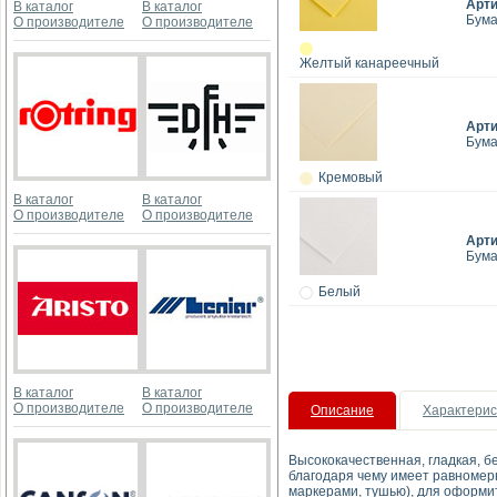
Арт
В каталог
В каталог
Бума
О производителе
О производителе
Желтый канареечный
Арт
Бума
Кремовый
В каталог
В каталог
О производителе
О производителе
Арт
Бума
Белый
В каталог
В каталог
О производителе
О производителе
Описание
Характерис
Высококачественная, гладкая, бе
благодаря чему имеет равномер
маркерами, тушью), для оформит