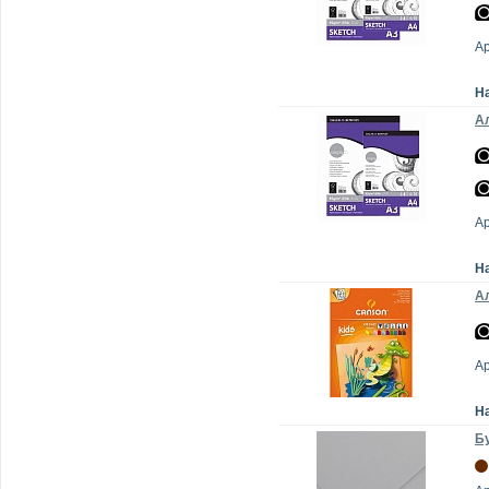
А
Н
Ал
А
Н
Ал
А
Н
Бу