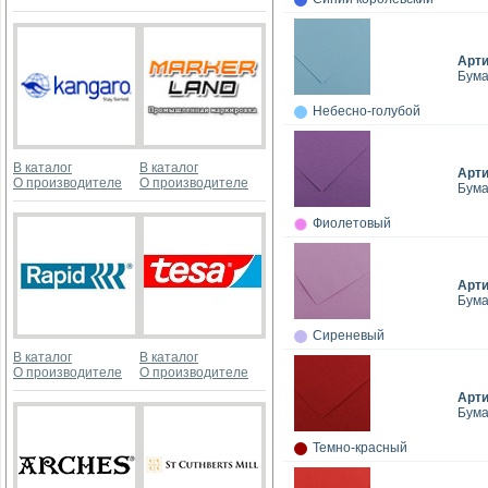
Арт
Бумаг
Небесно-голубой
В каталог
В каталог
Арт
О производителе
О производителе
Бумаг
Фиолетовый
Арт
Бумаг
Сиреневый
В каталог
В каталог
О производителе
О производителе
Арт
Бумаг
Темно-красный