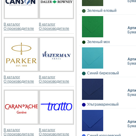
Бумаг
Зеленый еловый
В каталог
В каталог
Арт
О производителе
О производителе
Бумаг
Зеленый мох
Арт
Бумаг
Синий бирюзовый
В каталог
В каталог
О производителе
О производителе
Арт
Бумаг
Ультрамариновый
Арт
Бумаг
В каталог
В каталог
О производителе
О производителе
Синий королевский