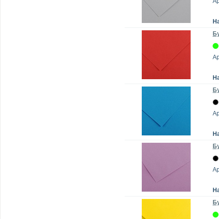
А
Н
Бу
А
Н
Бу
А
Н
Бу
А
Н
Бу