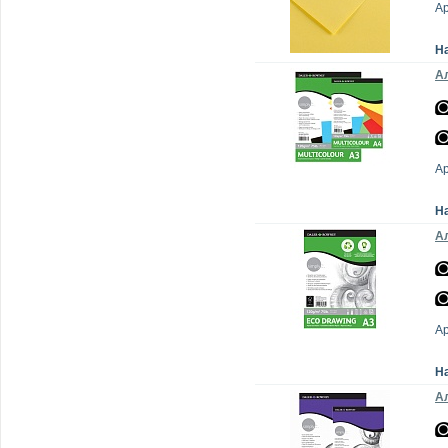
А
Н
Ал
А
Н
Ал
А
Н
Ал