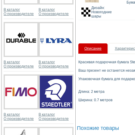
Бума
Дизайн:
В каталог
В каталог
Новогодние
О производителе
О производителе
шары
Описание
Характерис
В каталог
В каталог
Красивая подарочная бумага St
О производителе
О производителе
Ваш презент не останется неза
Упаковочная бумага для подарко
Длина: 2 метра
Ширина: 0.7 метров
В каталог
В каталог
О производителе
О производителе
Похожие товары