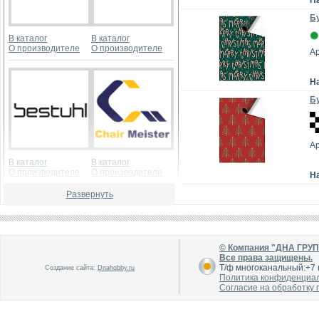
Н
Бу
В каталог
В каталог
О производителе
О производителе
А
Н
Бу
А
В каталог
В каталог
О производителе
О производителе
Н
Развернуть
© Компания "ДНА ГРУ
Все права защищены.
Т/ф многоканальный:+7 (
Создание сайта:
Dnahobby.ru
Политика конфиденциа
В каталог
В каталог
Согласие на обработку
О производителе
О производителе